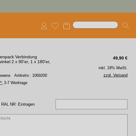
enpack Verbindung
49,90
€
nkel 2 x 90'er, 1 x 180'er,
inkl. 19% MwSt.
zzgl. Versand
 Lewens
Artikelnr.: 1069200
*:
3-7 Werktage
 RAL NR: Eintragen