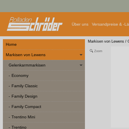
Über uns
Versandpreise & -L
Markisen von Lewens
/
Home
Zoom
Markisen von Lewens
Gelenkarmmarkisen
Economy
Family Classic
Family Design
Family Compact
Trentino Mini
Trentino