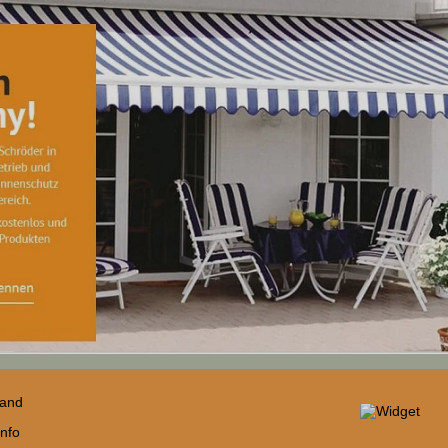
sand
nfo