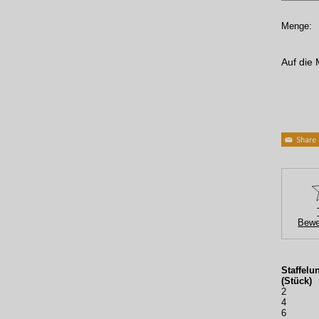
Menge:
Auf die 
Bewe
Staffelu
(Stück)
2
4
6