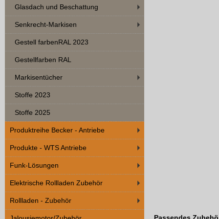
Glasdach und Beschattung
Senkrecht-Markisen
Gestell farbenRAL 2023
Gestellfarben RAL
Markisentücher
Stoffe 2023
Stoffe 2025
Produktreihe Becker - Antriebe
Produkte - WTS Antriebe
Funk-Lösungen
Elektrische Rollladen Zubehör
Rollladen - Zubehör
Passendes Zubehö
Jalousiemotor/Zubehör