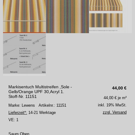
Markisentuch Multistreifen ,Sole -
44,00
€
Gelb/Orange UPF 30,Acryl 1.
Stoff-Nr. 11151
44,00
€ je m²
inkl. 19% MwSt.
Marke: Lewens
Artikelnr.: 11151
zzgl. Versand
Lieferzeit*:
14-21 Werktage
VE:
1
Saum Oben