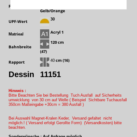
Sole -
Farbgruppe
Gelb/Orange
30
UPF-Wert
Acryl 1
Matrieal
120 cm
Bahnbreite
(47)
cm (16)
40
Rapport
Dessin
11151
Hinweis :
Bitte Beachten Sie bei Bestellung Tuch Ausfall auf Sicherheits
umwicklung von 30 cm auf Welle ( Beispiel Sichtbare Tuchausfall
350cm Maßeingabe +30cm = 380 Ausfall )
Bei Auswahl Magnet-Kralen Keder, Versand gefaltet nicht
möglich.! ( Versand erfolgt Gerollte Form) (Versandkosten) bitte
beachten.
Sonderwünsche : Auf Anfrage möglich