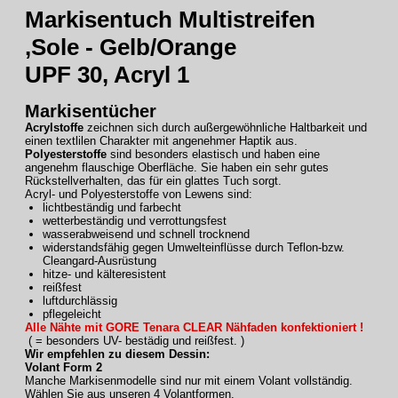
Markisentuch Multistreifen
,Sole - Gelb/Orange
UPF 30, Acryl 1
Markisentücher
Acrylstoffe
zeichnen sich durch außergewöhnliche Haltbarkeit und
einen textlilen Charakter mit angenehmer Haptik aus.
Polyesterstoffe
sind besonders elastisch und haben eine
angenehm flauschige Oberfläche. Sie haben ein sehr gutes
Rückstellverhalten, das für ein glattes Tuch sorgt.
Acryl- und Polyesterstoffe von Lewens sind:
lichtbeständig und farbecht
wetterbeständig und verrottungsfest
wasserabweisend und schnell trocknend
widerstandsfähig gegen Umwelteinflüsse durch Teflon-bzw.
Cleangard-Ausrüstung
hitze- und kälteresistent
reißfest
luftdurchlässig
pflegeleicht
Alle Nähte mit GORE Tenara CLEAR Nähfaden konfektioniert !
( = besonders UV- bestädig und reißfest. )
Wir empfehlen zu diesem Dessin:
Volant Form 2
Manche Markisenmodelle sind nur mit einem Volant vollständig.
Wählen Sie aus unseren 4 Volantformen.