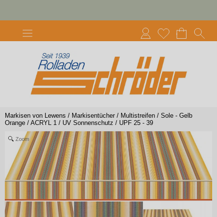
Markisen von Lewens
/
Markisentücher
/
Multistreifen
/
Sole - Gelb
Orange
/
ACRYL 1
/
UV Sonnenschutz
/
UPF 25 - 39
Zoom