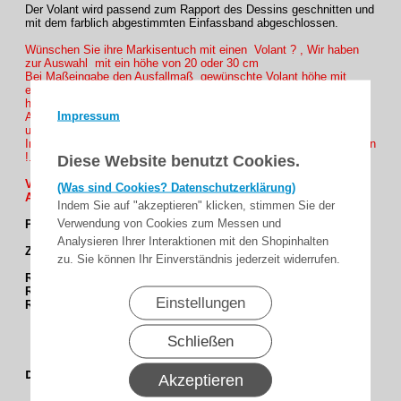
Der Volant wird passend zum Rapport des Dessins geschnitten und
mit dem farblich abgestimmten Einfassband abgeschlossen.
Wünschen Sie ihre Markisentuch mit einen Volant ? , Wir haben
zur Auswahl mit ein höhe von 20 oder 30 cm
Bei Maßeingabe den Ausfallmaß gewünschte Volant höhe mit
eingeben ( Beispiel 350 cm Ausfall + 20cm oder 30cm Volant
höhe = 370 oder 380 Ausfall und bei Volant Auswahl die Höhe
Impressum
Anklicken ob Sie es in höhe 20cm oder 30cm wünschen Volant 1
und 2 Ohne Mehrpreis Volant 3 und 4 mit Mehrpreis.
Info : Farb auswahl des Einfassbands nicht vergessen zu anklicken
!.
Diese Website benutzt Cookies.
Volant Preise und Bestellung ohne Markisentuch nur auf
(Was sind Cookies? Datenschutzerklärung)
ANFRAGE möglich...
Indem Sie auf "akzeptieren" klicken, stimmen Sie der
Verwendung von Cookies zum Messen und
Passende Einfassband : E54 und E12
Analysieren Ihrer Interaktionen mit den Shopinhalten
Zur Passende Gestelfarbe :
zu. Sie können Ihr Einverständnis jederzeit widerrufen.
RAL 9016
verkehrsweiß
RAL 9006
weißaluminium
Einstellungen
RAL 3003
rubinrot
Schließen
Dessingruppe
Akzeptieren
Multistreifen