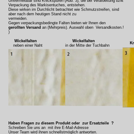
Unvermeidbar sind Knickspuren (Abb. 3), die bei Verarbeitung bzw.
Verpackung des Markisentuches, entstehen.
Diese wirken im Durchlicht betrachtet wie Schmutzstreifen, sind
aber nach dem heutigen Stand nicht zu
vermeiden.
Gegen verpackungsbedingte Falten bieten wir Ihnen den
gerollten Versand
an (Mehrpreis). Auswahl oben Versandkosten.!
)
Wickelfalten
Wickelfalten
Knic
neben einer Naht
in der Mitte der Tuchbahn
Haben Fragen zu diesem Produkt oder zur Ersatzteile ?
Schreiben Sie uns an mit ihre E-Mail-Adresse
Unser Team wird ihnen schnellstmöglich antworten.