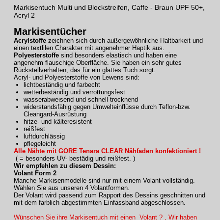
Markisentuch Multi und Blockstreifen, Caffe - Braun UPF 50+,
Acryl 2
Markisentücher
Acrylstoffe
zeichnen sich durch außergewöhnliche Haltbarkeit und
einen textlilen Charakter mit angenehmer Haptik aus.
Polyesterstoffe
sind besonders elastisch und haben eine
angenehm flauschige Oberfläche. Sie haben ein sehr gutes
Rückstellverhalten, das für ein glattes Tuch sorgt.
Acryl- und Polyesterstoffe von Lewens sind:
lichtbeständig und farbecht
wetterbeständig und verrottungsfest
wasserabweisend und schnell trocknend
widerstandsfähig gegen Umwelteinflüsse durch Teflon-bzw.
Cleangard-Ausrüstung
hitze- und kälteresistent
reißfest
luftdurchlässig
pflegeleicht
Alle Nähte mit GORE Tenara CLEAR Nähfaden konfektioniert !
( = besonders UV- bestädig und reißfest. )
Wir empfehlen zu diesem Dessin:
Volant Form 2
Manche Markisenmodelle sind nur mit einem Volant vollständig.
Wählen Sie aus unseren 4 Volantformen.
Der Volant wird passend zum Rapport des Dessins geschnitten und
mit dem farblich abgestimmten Einfassband abgeschlossen.
Wünschen Sie ihre Markisentuch mit einen Volant ? , Wir haben