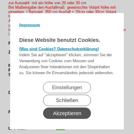
zur Auswahl mit ein höhe von 20 oder 30 cm
Bei Maßeingabe den Ausfallmaß gewünschte Volant höhe mit
eingeben ( Beispiel 350 cm Ausfall + 20cm oder 30cm Volant
höhe = 370 oder 380 Ausfall und bei Volant Auswahl die Höhe
Anklicken ob Sie es in höhe 20cm oder 30cm wünschen Volant 1
Impressum
und 2 Ohne Mehrpreis Volant 3 und 4 mit Mehrpreis.
Info : Farb auswahl des Einfassbands nicht vergessen zu anklicken
!.
Diese Website benutzt Cookies.
Passende Einfassband : E926 und E929
(Was sind Cookies? Datenschutzerklärung)
Zur Passende Gestelfarbe :
Indem Sie auf "akzeptieren" klicken, stimmen Sie der
Verwendung von Cookies zum Messen und
RAL 7016
anthrazitgrau
Analysieren Ihrer Interaktionen mit den Shopinhalten
RAL 8077
dunkelbraun
zu. Sie können Ihr Einverständnis jederzeit widerrufen.
SL 88
- RAL 7016 anthrazitgrau Feinstruktur matt
Multistreifen
Einstellungen
Dessingruppe
Blockstreifen
Schließen
Caffe - Braun
Farbgruppe
Akzeptieren
50+
UPF-Wert