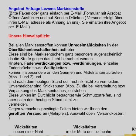
Angebot Anfrage Lewens Markisenstoffe
(Bitte Faxen oder ganz einfach per E-Mail ,Formular mit Acrobat
Öffnen Ausfühlen und auf Senden Drücken ( Versand erfolgt über
ihren E-Mail adresse als Anhang an uns), Sie erhalten ihre Angebot
per. E-Mail ) .
Unsere Hinweispflicht
Bei allen Markisenstoffen können
Unregelmäßigkeiten in der
Oberflächenbeschaffenheit
auftreten.
Diese sind bei Markisentüchern ganz besonders augenscheinlich,
da die Stoffe gegen das Licht betrachtet werden.
Knoten, Fadenverdickungen bzw. -verdünnungen
, einzelne
Fadenbrüche sowie
Welligkeiten
können insbesondere an den Säumen und Mittelnähten auftreten
(Abb. 1 und 2) und
sind nach dem heutigen Stand der Technik nicht zu vermeiden.
Unvermeidbar sind Knickspuren (Abb. 3), die bei Verarbeitung bzw.
Verpackung des Markisentuches, entstehen.
Diese wirken im Durchlicht betrachtet wie Schmutzstreifen, sind
aber nach dem heutigen Stand nicht zu
vermeiden.
Gegen verpackungsbedingte Falten bieten wir Ihnen den
gerollten Versand
an (Mehrpreis). Auswahl oben Versandkosten.!
)
Wickelfalten
Wickelfalten
Knic
neben einer Naht
in der Mitte der Tuchbahn