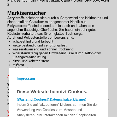
Markisentuch Uni - Feinstruktur, Caffe - Braun UPF 50+, Acryl
2
Markisentücher
Acrylstoffe
zeichnen sich durch außergewöhnliche Haltbarkeit und
einen textlilen Charakter mit angenehmer Haptik aus.
Polyesterstoffe
sind besonders elastisch und haben eine
angenehm flauschige Oberfläche. Sie haben ein sehr gutes
Rückstellverhalten, das für ein glattes Tuch sorgt.
Acryl- und Polyesterstoffe von Lewens sind:
lichtbeständig und farbecht
wetterbeständig und verrottungsfest
wasserabweisend und schnell trocknend
widerstandsfähig gegen Umwelteinflüsse durch Teflon-bzw.
Cleangard-Ausrüstung
hitze- und kälteresistent
reißfest
luftdurchlässig
pflegeleicht
Alle Nähte mit GORE Tenara CLEAR Nähfaden konfektioniert !
Impressum
( = besonders UV- bestädig und reißfest. )
Wir empfehlen zu diesem Dessin:
Volant Form 2
Diese Website benutzt Cookies.
Manche Markisenmodelle sind nur mit einem Volant vollständig.
Wählen Sie aus unseren 4 Volantformen.
(Was sind Cookies? Datenschutzerklärung)
Der Volant wird passend zum Rapport des Dessins geschnitten und
mit dem farblich abgestimmten Einfassband abgeschlossen.
Indem Sie auf "akzeptieren" klicken, stimmen Sie der
Verwendung von Cookies zum Messen und
Wünschen Sie ihre Markisentuch mit einen Volant ? , Wir haben
Analysieren Ihrer Interaktionen mit den Shopinhalten
zur Auswahl mit ein höhe von 20 oder 30 cm