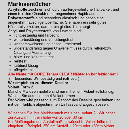
Markisentücher
Acrylstoffe
zeichnen sich durch außergewöhnliche Haltbarkeit und
einen textlilen Charakter mit angenehmer Haptik aus.
Polyesterstoffe
sind besonders elastisch und haben eine
angenehm flauschige Oberfläche. Sie haben ein sehr gutes
Rückstellverhalten, das für ein glattes Tuch sorgt.
Acryl- und Polyesterstoffe von Lewens sind:
lichtbeständig und farbecht
wetterbeständig und verrottungsfest
wasserabweisend und schnell trocknend
widerstandsfähig gegen Umwelteinflüsse durch Teflon-bzw.
Cleangard-Ausrüstung
hitze- und kälteresistent
reißfest
luftdurchlässig
pflegeleicht
Alle Nähte mit GORE Tenara CLEAR Nähfaden konfektioniert !
( = besonders UV- bestädig und reißfest. )
Wir empfehlen zu diesem Dessin:
Volant Form 2
Manche Markisenmodelle sind nur mit einem Volant vollständig.
Wählen Sie aus unseren 4 Volantformen.
Der Volant wird passend zum Rapport des Dessins geschnitten und
mit dem farblich abgestimmten Einfassband abgeschlossen.
Wünschen Sie ihre Markisentuch mit einen Volant ? , Wir haben
zur Auswahl mit ein höhe von 20 oder 30 cm
Bei Maßeingabe den Ausfallmaß gewünschte Volant höhe mit
eingeben ( Beispiel 350 cm Ausfall + 20cm oder +30cm Volant