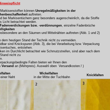
inweispflicht
n Markisenstoffen können
Unregelmäßigkeiten in der
henbeschaffenheit
auftreten.
nd bei Markisentüchern ganz besonders augenscheinlich, da die Stoffe
s Licht betrachtet werden.
 Fadenverdickungen bzw. -verdünnungen
, einzelne Fadenbrüche
lligkeiten
nsbesondere an den Säumen und Mittelnähten auftreten (Abb. 1 und 2)
h dem heutigen Stand der Technik nicht zu vermeiden.
dbar sind Knickspuren (Abb. 3), die bei Verarbeitung bzw. Verpackung
isentuches, entstehen.
rken im Durchlicht betrachtet wie Schmutzstreifen, sind aber nach dem
 Stand nicht zu
n.
rpackungsbedingte Falten bieten wir Ihnen den
n Versand
an (Mehrpreis). Auswahl oben Versandkosten.! )
falten
Wickelfalten
Knickfalten
iner Naht
in der Mitte der Tuchbahn