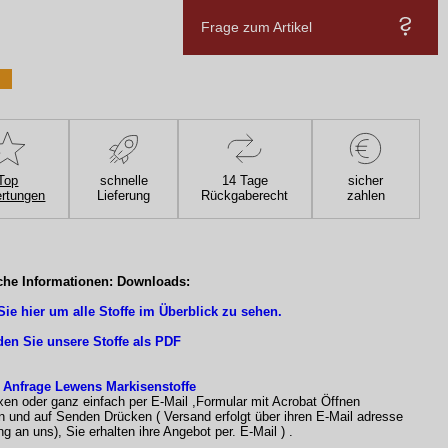
Frage zum Artikel
Top
schnelle
14 Tage
sicher
rtungen
Lieferung
Rückgaberecht
zahlen
che Informationen: Downloads:
Sie hier um alle Stoffe im Überblick zu sehen.
den Sie unsere Stoffe als PDF
 Anfrage Lewens Markisenstoffe
xen oder ganz einfach per E-Mail ,Formular mit Acrobat Öffnen
n und auf Senden Drücken ( Versand erfolgt über ihren E-Mail adresse
g an uns), Sie erhalten ihre Angebot per. E-Mail ) .