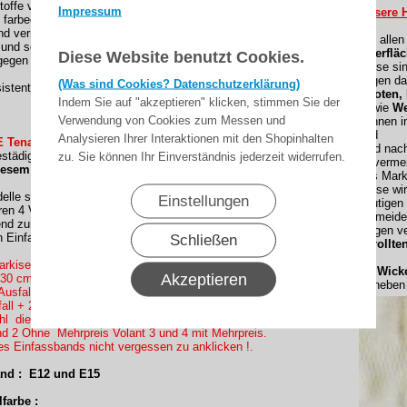
stoffe von Lewens sind:
Impressum
Unsere H
 farbecht
nd verrottungsfest
Bei alle
und schnell trocknend
Oberfläc
Diese Website benutzt Cookies.
gegen Umwelteinflüsse durch Teflon-bzw. Cleangard-
Diese si
gegen da
(Was sind Cookies? Datenschutzerklärung)
sistent
Knoten,
Indem Sie auf "akzeptieren" klicken, stimmen Sie der
sowie
We
Verwendung von Cookies zum Messen und
können i
und
Analysieren Ihrer Interaktionen mit den Shopinhalten
 Tenara CLEAR Nähfaden konfektioniert !
sind nac
tädig und reißfest. )
zu. Sie können Ihr Einverständnis jederzeit widerrufen.
Unvermei
iesem Dessin:
des Mark
Diese wi
le sind nur mit einem Volant vollständig.
Einstellungen
heutigen
en 4 Volantformen.
vermeide
end zum Rapport des Dessins geschnitten und mit dem
Gegen ve
n Einfassband abgeschlossen.
Schließen
gerollte
rkisentuch mit einen Volant ? , Wir haben zur Auswahl mit
Wickel
Akzeptieren
 30 cm
neben e
Ausfallmaß gewünschte Volant höhe mit eingeben (
all + 20cm oder +30cm Volant höhe = 370 oder 380 Ausfall
ahl die Höhe Anklicken ob Sie es in höhe 20cm oder 30cm
d 2 Ohne Mehrpreis Volant 3 und 4 mit Mehrpreis.
es Einfassbands nicht vergessen zu anklicken !.
nd : E12 und E15
farbe :