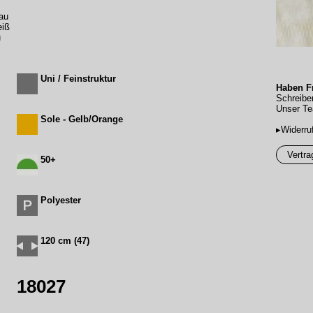
au
eiß
u
Uni / Feinstruktur
Haben Fr
Schreibe
Unser Te
Sole - Gelb/Orange
▸Widerru
Vertra
50+
Polyester
120 cm (47)
18027