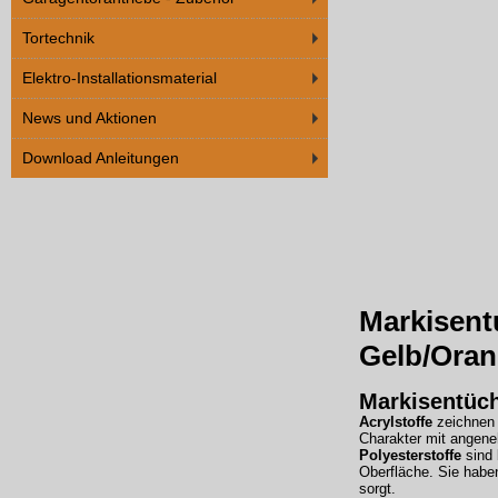
Tortechnik
Elektro-Installationsmaterial
News und Aktionen
Download Anleitungen
Markisent
Gelb/Ora
Markisentüc
Acrylstoffe
zeichnen 
Charakter mit angene
Polyesterstoffe
sind 
Oberfläche. Sie haben
sorgt.