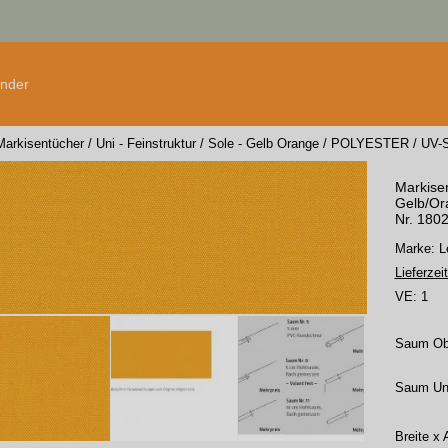
änder
Markisentücher
/
Uni - Feinstruktur
/
Sole - Gelb Orange
/
POLYESTER
/
UV-
Markisen
Gelb/Ora
Nr. 180
Marke:
Lieferzeit
VE:
1
Saum O
Saum Un
Breite x 