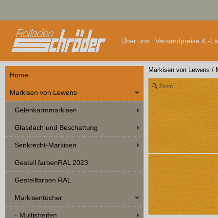
Über uns
Versandpreise & -L
Markisen von Lewens
/
Home
Zoom
Markisen von Lewens
Gelenkarmmarkisen
Glasdach und Beschattung
Senkrecht-Markisen
Gestell farbenRAL 2023
Gestellfarben RAL
Markisentücher
Multistreifen