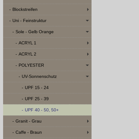
Blockstreifen
Uni - Feinstruktur
Sole - Gelb Orange
ACRYL 1
ACRYL 2
POLYESTER
UV-Sonnenschutz
UPF 15 - 24
UPF 25 - 39
UPF 40 - 50, 50+
Granit - Grau
Caffe - Braun