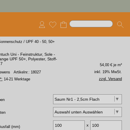
Sonnenschutz
/
UPF 40 - 50, 50+
tuch Uni - Feinstruktur, Sole -
nge UPF 50+, Polyester, Stoff-
27
54,00
€ je m²
inkl. 19% MwSt.
 Lewens
Artikelnr.: 18027
zzgl. Versand
*:
14-21 Werktage
ben
ten
x
Ausfall (mm)