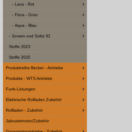
Lava - Rot
Flora - Grün
Aqua - Blau
Screen und Soltis 92
Stoffe 2023
Stoffe 2025
Produktreihe Becker - Antriebe
Produkte - WTS Antriebe
Funk-Lösungen
Elektrische Rollladen Zubehör
Rollladen - Zubehör
Jalousiemotor/Zubehör
Garagentorantriebe - Zubehör