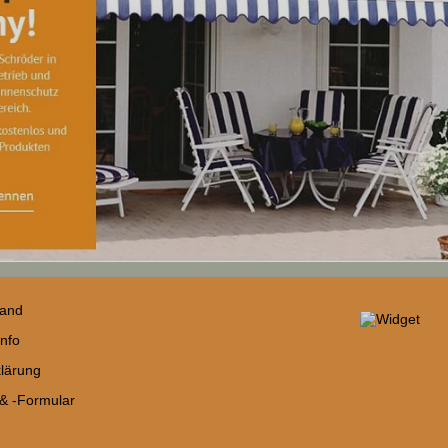
sand
nfo
lärung
 & -Formular