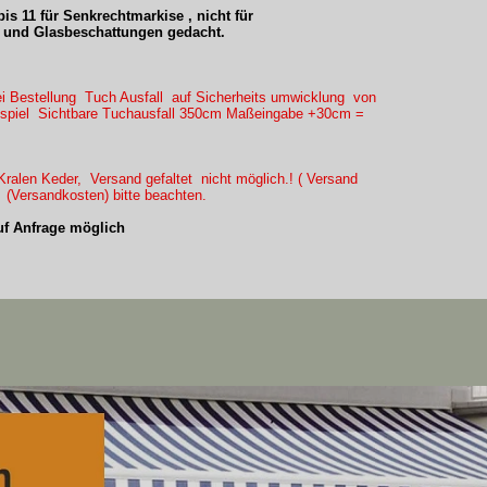
is 11 für Senkrechtmarkise , nicht für
und Glasbeschattungen gedacht.
ei Bestellung Tuch Ausfall auf Sicherheits umwicklung von
eispiel Sichtbare Tuchausfall 350cm Maßeingabe +30cm =
ralen Keder, Versand gefaltet nicht möglich.! ( Versand
) (Versandkosten) bitte beachten.
f Anfrage möglich