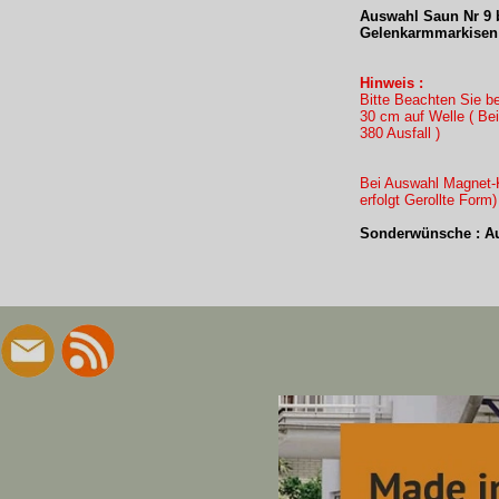
Auswahl Saun Nr 9 b
Gelenkarmmarkisen 
Hinweis :
Bitte Beachten Sie b
30 cm auf Welle ( B
380 Ausfall )
Bei Auswahl Magnet-K
erfolgt Gerollte Form
Sonderwünsche : Au