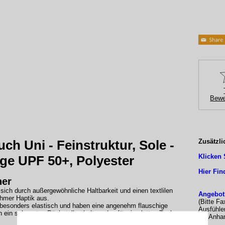
Bewe
uch Uni - Feinstruktur,
Sole -
Zusätzli
Klicken 
nge
UPF 50+, Polyester
Hier Fin
her
sich durch außergewöhnliche Haltbarkeit und einen textlilen
Angebot
hmer Haptik aus.
(Bitte Fa
besonders elastisch und haben eine angenehm flauschige
Ausfühle
 ein sehr gutes Rückstellverhalten, das für ein glattes Tuch
als Anhan