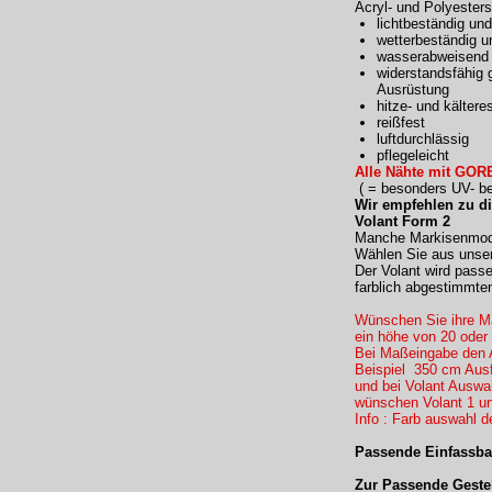
Acryl- und Polyester
lichtbeständig und
wetterbeständig u
wasserabweisend 
widerstandsfähig 
Ausrüstung
hitze- und kältere
reißfest
luftdurchlässig
pflegeleicht
Alle Nähte mit GORE
( = besonders UV- bes
Wir empfehlen zu d
Volant Form 2
Manche Markisenmodel
Wählen Sie aus unser
Der Volant wird pass
farblich abgestimmte
Wünschen Sie ihre Ma
ein höhe von 20 oder
Bei Maßeingabe den 
Beispiel 350 cm Ausf
und bei Volant Ausw
wünschen Volant 1 un
Info : Farb auswahl d
Passende Einfassba
Zur Passende Gestel