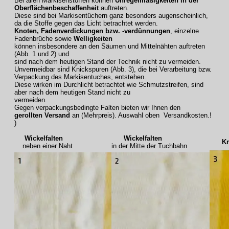
Bei allen Markisenstoffen können
Unregelmäßigkeiten in der
Oberflächenbeschaffenheit
auftreten.
Diese sind bei Markisentüchern ganz besonders augenscheinlich,
da die Stoffe gegen das Licht betrachtet werden.
Knoten, Fadenverdickungen bzw. -verdünnungen
, einzelne
Fadenbrüche sowie
Welligkeiten
können insbesondere an den Säumen und Mittelnähten auftreten
(Abb. 1 und 2) und
sind nach dem heutigen Stand der Technik nicht zu vermeiden.
Unvermeidbar sind Knickspuren (Abb. 3), die bei Verarbeitung bzw.
Verpackung des Markisentuches, entstehen.
Diese wirken im Durchlicht betrachtet wie Schmutzstreifen, sind
aber nach dem heutigen Stand nicht zu
vermeiden.
Gegen verpackungsbedingte Falten bieten wir Ihnen den
gerollten Versand
an (Mehrpreis). Auswahl oben Versandkosten.!
)
Wickelfalten
Wickelfalten
Knic
neben einer Naht
in der Mitte der Tuchbahn