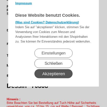
Impressum
RAL 9006
weißaluminium
RAL 9016
verkehrsweiß
SL 88 - RAL 7016
anthrazitgrau Feinstruktur matt
Diese Website benutzt Cookies.
(Was sind Cookies? Datenschutzerklärung)
Indem Sie auf "akzeptieren" klicken, stimmen Sie der
Uni /
Dessingruppe
Verwendung von Cookies zum Messen und
Feinstruktur
Analysieren Ihrer Interaktionen mit den Shopinhalten
Granit -
zu. Sie können Ihr Einverständnis jederzeit widerrufen.
Farbgruppe
Grau
Einstellungen
3 %
Transparenz
Schließen
Screen
Matrieal
250 cm
Akzeptieren
Bahnbreite
(98,4)
Dessin
70808
Hinweis :
Bitte Beachten Sie bei Bestellung auf Tuch Höhe auf Sicherheits
umwicklung von ca. 10 bis 15 cm auf Welle ( Beispiel : Sichtbare