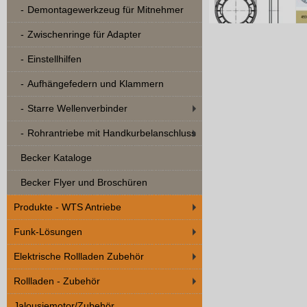
Demontagewerkzeug für Mitnehmer
Zwischenringe für Adapter
Einstellhilfen
Aufhängefedern und Klammern
Starre Wellenverbinder
Rohrantriebe mit Handkurbelanschluss
Becker Kataloge
Becker Flyer und Broschüren
Produkte - WTS Antriebe
Funk-Lösungen
Elektrische Rollladen Zubehör
Rollladen - Zubehör
Jalousiemotor/Zubehör