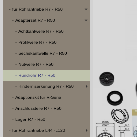
für Rohrantriebe R7 - R50
Adapterset R7 - R50
Achtkantwelle R7 - R50
Profilwelle R7 - R50
Sechskantwelle R7 - R50
Nutwelle R7 - R50
Rundrohr R7 - R50
Hinderniserkenung R7 - R50
Adaptionskit für R-Serie
Anschlussteile R7 - R50
Lager R7 - R50
für Rohrantriebe L44 -L120