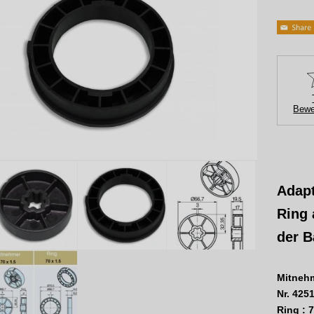
Bewe
Adapt
Ring 
der B
Mitnehm
Nr. 425
Ring :
7