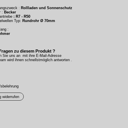
ungszweck :
Rollladen und Sonnenschutz
r :
Becker
antriebe
: R7 - R50
elwellen Typ:
Rundrohr Ø 70mm
ang :
nehmer
Fragen zu diesem Produkt ?
n Sie uns an mit ihre E-Mail-Adresse
am wird ihnen schnellstmöglich antworten .
fsbelehrung
g widerrufen