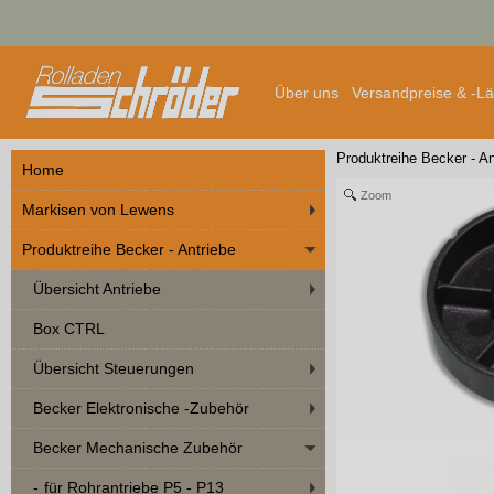
Über uns
Versandpreise & -L
Produktreihe Becker - An
Home
Zoom
Markisen von Lewens
Produktreihe Becker - Antriebe
Übersicht Antriebe
Box CTRL
Übersicht Steuerungen
Becker Elektronische -Zubehör
Becker Mechanische Zubehör
für Rohrantriebe P5 - P13