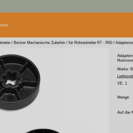
änder
triebe
/
Becker Mechanische Zubehör
/
für Rohrantriebe R7 - R50
/
Adapterse
Adapters
Rohrmot
Marke: 
Lieferzeit
VE:
1
Menge:
Auf die 