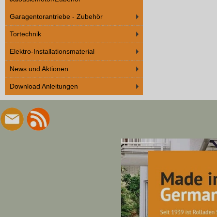
Garagentorantriebe - Zubehör
Tortechnik
Elektro-Installationsmaterial
News und Aktionen
Download Anleitungen