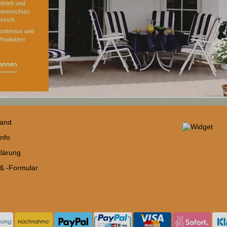
sand
nfo
lärung
 & -Formular