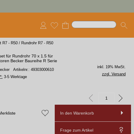
t R7 - R50
/
Rundrohr R7 - R50
et für Rundrohr 70 x 1.5 für
oren Becker Baureihe R Serie
inkl. 19% MwSt.
Becker
Artikelnr.: 49303000610
zzgl. Versand
*:
3-5 Werktage
Merkliste
In den Warenkorb
Frage zum Artikel