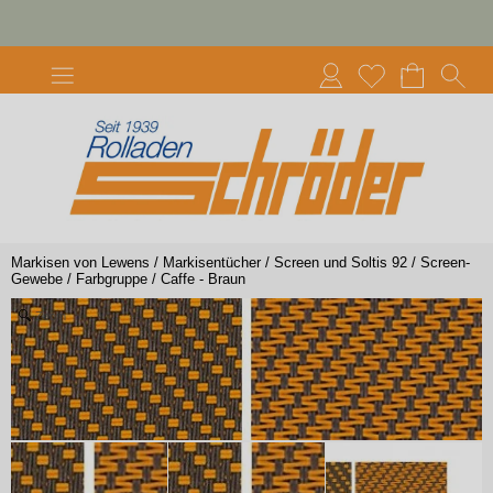
Markisen von Lewens
/
Markisentücher
/
Screen und Soltis 92
/
Screen-
Gewebe
/
Farbgruppe
/
Caffe - Braun
Zoom