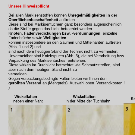
Unsere Hinweispflicht
Bei allen Markisenstoffen können
Unregelmäßigkeiten in der
Oberflächenbeschaffenheit
auftreten.
Diese sind bei Markisentüchern ganz besonders augenscheinlich,
da die Stoffe gegen das Licht betrachtet werden.
Knoten, Fadenverdickungen bzw. -verdünnungen
, einzelne
Fadenbrüche sowie
Welligkeiten
können insbesondere an den Säumen und Mittelnähten auftreten
(Abb. 1 und 2) und
sind nach dem heutigen Stand der Technik nicht zu vermeiden.
Unvermeidbar sind Knickspuren (Abb. 3), die bei Verarbeitung bzw.
Verpackung des Markisentuches, entstehen.
Diese wirken im Durchlicht betrachtet wie Schmutzstreifen, sind
aber nach dem heutigen Stand nicht zu
vermeiden.
Gegen verpackungsbedingte Falten bieten wir Ihnen den
gerollten Versand
an (Mehrpreis). Auswahl oben Versandkosten.!
)
Wickelfalten
Wickelfalten
Knic
neben einer Naht
in der Mitte der Tuchbahn