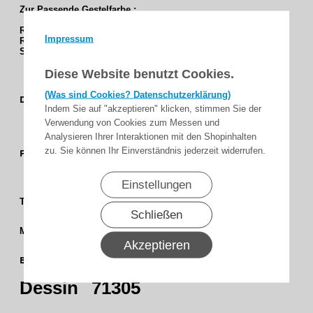
Zur Passende Gestelfarbe :
RAL 9016
verkehrsweiß
Impressum
RAL 8077
dunkelbraun
SL 92
terra/braun
Diese Website benutzt Cookies.
Uni /
(Was sind Cookies? Datenschutzerklärung)
Dessingruppe
Indem Sie auf "akzeptieren" klicken, stimmen Sie der
Feinstruktur
Verwendung von Cookies zum Messen und
Analysieren Ihrer Interaktionen mit den Shopinhalten
Caffe -
zu. Sie können Ihr Einverständnis jederzeit widerrufen.
Farbgruppe
Braun
Lava - Rot
Einstellungen
3 %
Transparenz
Schließen
Screen
Matrieal
Akzeptieren
250 cm
Bahnbreite
(98,4)
Dessin
71305