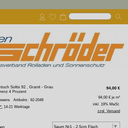
tuch Soltis 92 , Granit - Grau
94,00
€
renz 4 Prozent
94,00
€ je m²
 Lewens
Artikelnr.: 92-2048
inkl. 19% MwSt.
*:
14-21 Werktage
zzgl. Versand
ben