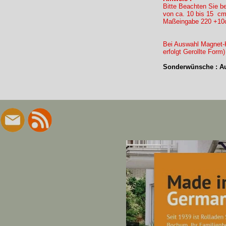
Bitte Beachten Sie b
von ca. 10 bis 15 cm
Maßeingabe 220 +10c
Bei Auswahl Magnet-K
erfolgt Gerollte Form
Sonderwünsche : Au