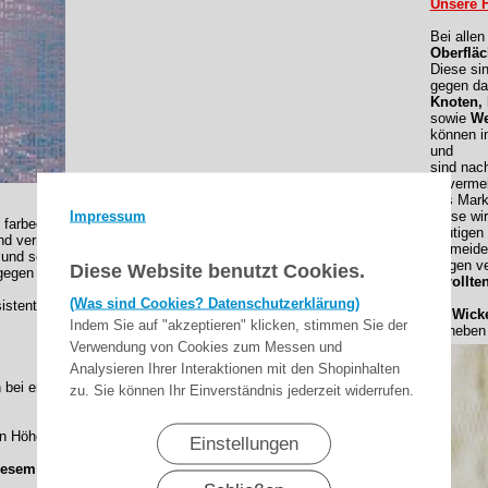
Unsere H
Bei alle
Oberfläc
Diese si
gegen da
Knoten,
sowie
We
können i
und
sind nac
Unvermei
des Mark
Impressum
Diese wi
 farbecht
heutigen
nd verrottungsfest
vermeide
und schnell trocknend
Gegen ve
Diese Website benutzt Cookies.
gegen Umwelteinflüsse durch Teflon-bzw. Cleangard-
gerollte
(Was sind Cookies? Datenschutzerklärung)
sistent
Wickel
Indem Sie auf "akzeptieren" klicken, stimmen Sie der
neben e
Verwendung von Cookies zum Messen und
Analysieren Ihrer Interaktionen mit den Shopinhalten
en bei entsprechenden Größen
mit horizontaler
zu. Sie können Ihr Einverständnis jederzeit widerrufen.
n Höhe und Abstand varieren.
Einstellungen
iesem Dessin