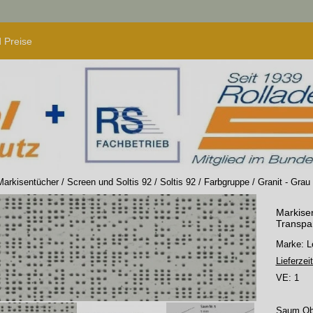
 Preise
Markisentücher
/
Screen und Soltis 92
/
Soltis 92
/
Farbgruppe
/
Granit - Grau
Markisen
Transpa
Marke:
Lieferzeit
VE:
1
Saum O