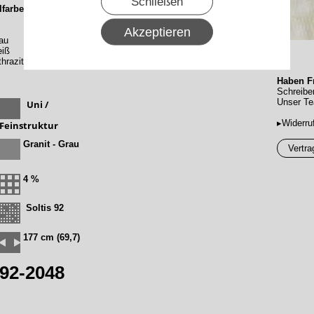
Schließen
farbe :
Akzeptieren
au
eiß
hrazitgrau Feinstruktur matt
Haben Fr
Schreibe
Unser Te
Uni /
▸Widerru
Feinstruktur
Granit - Grau
Vertra
4 %
Soltis 92
177 cm (69,7)
92-2048