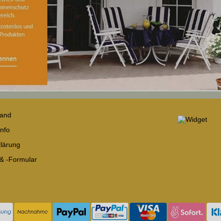
sand
nfo
lärung
 & -Formular