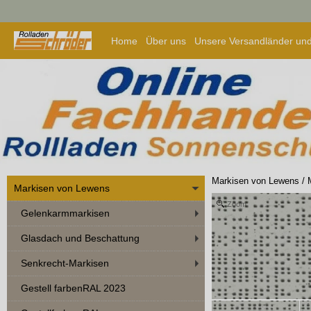
Home
Über uns
Unsere Versandländer und
Markisen von Lewens
/
Markisen von Lewens
Zoom
Gelenkarmmarkisen
Glasdach und Beschattung
Senkrecht-Markisen
Gestell farbenRAL 2023