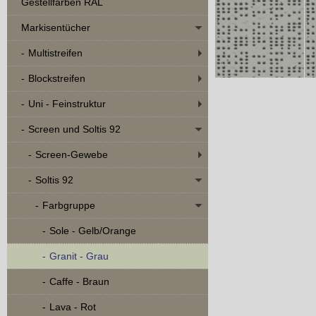
Gestellfarben RAL
Markisentücher
Multistreifen
Blockstreifen
Uni - Feinstruktur
Screen und Soltis 92
Screen-Gewebe
Soltis 92
Farbgruppe
Sole - Gelb/Orange
Granit - Grau
Caffe - Braun
Lava - Rot