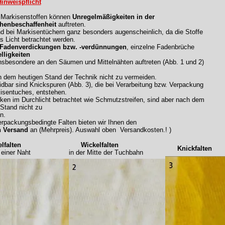
inweispflicht
n Markisenstoffen können
Unregelmäßigkeiten in der
henbeschaffenheit
auftreten.
nd bei Markisentüchern ganz besonders augenscheinlich, da die Stoffe
s Licht betrachtet werden.
 Fadenverdickungen bzw. -verdünnungen
, einzelne Fadenbrüche
lligkeiten
nsbesondere an den Säumen und Mittelnähten auftreten (Abb. 1 und 2)
h dem heutigen Stand der Technik nicht zu vermeiden.
dbar sind Knickspuren (Abb. 3), die bei Verarbeitung bzw. Verpackung
isentuches, entstehen.
rken im Durchlicht betrachtet wie Schmutzstreifen, sind aber nach dem
 Stand nicht zu
n.
rpackungsbedingte Falten bieten wir Ihnen den
n Versand
an (Mehrpreis). Auswahl oben Versandkosten.! )
falten
Wickelfalten
Knickfalten
iner Naht
in der Mitte der Tuchbahn