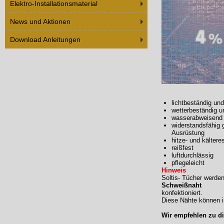
Elektro-Installationsmaterial
News und Aktionen
Download Anleitungen
lichtbeständig und
wetterbeständig u
wasserabweisend 
widerstandsfähig 
Ausrüstung
hitze- und kältere
reißfest
luftdurchlässig
pflegeleicht
Hinweis
Soltis- Tücher werd
Schweißnaht
konfektioniert.
Diese Nähte können i
Wir empfehlen zu d