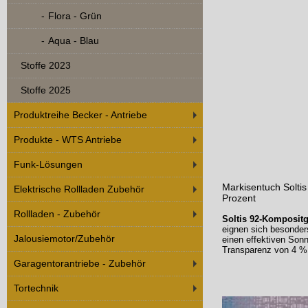
Flora - Grün
Aqua - Blau
Stoffe 2023
Stoffe 2025
Produktreihe Becker - Antriebe
Produkte - WTS Antriebe
Funk-Lösungen
Markisentuch Soltis
Elektrische Rollladen Zubehör
Prozent
Rollladen - Zubehör
Soltis 92-Komposit
eignen sich besonders
Jalousiemotor/Zubehör
einen effektiven Son
Transparenz von 4 % 
Garagentorantriebe - Zubehör
Tortechnik