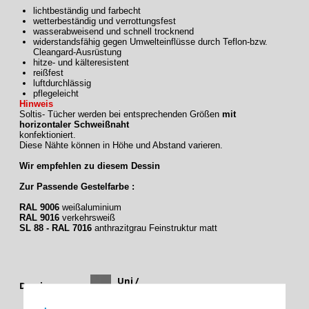
lichtbeständig und farbecht
wetterbeständig und verrottungsfest
wasserabweisend und schnell trocknend
widerstandsfähig gegen Umwelteinflüsse durch Teflon-bzw.
Cleangard-Ausrüstung
hitze- und kälteresistent
reißfest
luftdurchlässig
pflegeleicht
Hinweis
Soltis- Tücher werden bei entsprechenden Größen
mit
horizontaler Schweißnaht
konfektioniert.
Diese Nähte können in Höhe und Abstand varieren.
Wir empfehlen zu diesem Dessin
Zur Passende Gestelfarbe :
RAL 9006
weißaluminium
RAL 9016
verkehrsweiß
SL 88 - RAL 7016
anthrazitgrau Feinstruktur matt
Uni /
Dessingruppe
Feinstruktur