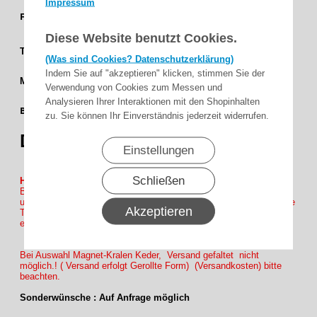
Impressum
Granit -
Farbgruppe
Grau
Diese Website benutzt Cookies.
4 %
Transparenz
(Was sind Cookies? Datenschutzerklärung)
Indem Sie auf "akzeptieren" klicken, stimmen Sie der
Soltis 92
Matrieal
Verwendung von Cookies zum Messen und
177 cm
Analysieren Ihrer Interaktionen mit den Shopinhalten
Bahnbreite
zu. Sie können Ihr Einverständnis jederzeit widerrufen.
(69,7)
Dessin
92-2065
Einstellungen
Schließen
Hinweis :
Bitte Beachten Sie bei Bestellung auf Tuch Höhe auf Sicherheits
umwicklung von ca. 10 bis 15 cm auf Welle ( Beispiel : Sichtbare
Akzeptieren
Tuchhöhe 220cm Maßeingabe 220 +10cm = 230cm Bestellmaß
eingabe )
Bei Auswahl Magnet-Kralen Keder, Versand gefaltet nicht
möglich.! ( Versand erfolgt Gerollte Form) (Versandkosten) bitte
beachten.
Sonderwünsche : Auf Anfrage möglich