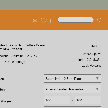
tuch Soltis 92 , Caffe - Braun
94,00
€
renz 4 Prozent
94,00
€ je m²
 Lewens
Artikelnr.: 92-50265
inkl. 19% MwSt.
*:
14-21 Werktage
zzgl. Versand
ben
ten
x
 Höhe (mm)