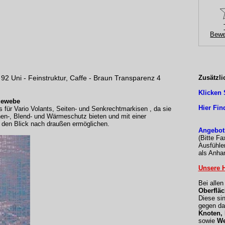
Bewe
 92 Uni - Feinstruktur, Caffe - Braun Transparenz 4
Zusätzli
Klicken 
gewebe
Hier Fin
 für Vario Volants, Seiten- und Senkrechtmarkisen , da sie
nen-, Blend- und Wärmeschutz bieten und mit einer
den Blick nach draußen ermöglichen.
Angebot
(Bitte Fa
Ausfühle
als Anhan
Unsere H
Bei alle
Oberfläc
Diese si
gegen da
Knoten,
sowie
We