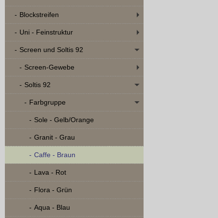
Blockstreifen
Uni - Feinstruktur
Screen und Soltis 92
Screen-Gewebe
Soltis 92
Farbgruppe
Sole - Gelb/Orange
Granit - Grau
Caffe - Braun
Lava - Rot
Flora - Grün
Aqua - Blau