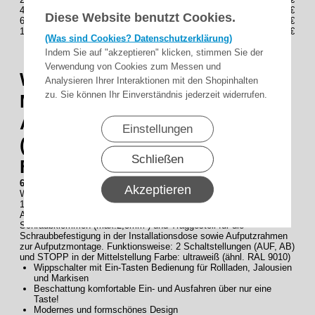
4
31,95€
Diese Website benutzt Cookies.
6
30,95€
10
29,95€
(Was sind Cookies? Datenschutzerklärung)
Indem Sie auf "akzeptieren" klicken, stimmen Sie der
Verwendung von Cookies zum Messen und
WTS - Wippschalter mit
Analysieren Ihrer Interaktionen mit den Shopinhalten
zu. Sie können Ihr Einverständnis jederzeit widerrufen.
Mittelstellung UP+AP, mit
Abdeck- und Aufputzrahmen
Einstellungen
(LENORA), Rast-Funktion,
Schließen
Farbe ultra-weiss
6624-MSR-UW Wippschalter Lenora
Akzeptieren
Wippschalter mit Mittelstellung UP+AP, Rast-Funktion, IP20, max.
10A, 250V~, 1-polig, mit Schaltwippe, mit Abdeck- und
Aufputzrahmen des Schalterprogramms LENORA, mit
Schraubklemmen (max.2,5mm²) und Traggestell für die
Schraubbefestigung in der Installationsdose sowie Aufputzrahmen
zur Aufputzmontage. Funktionsweise: 2 Schaltstellungen (AUF, AB)
und STOPP in der Mittelstellung Farbe: ultraweiß (ähnl. RAL 9010)
Wippschalter mit Ein-Tasten Bedienung für Rollladen, Jalousien
und Markisen
Beschattung komfortable Ein- und Ausfahren über nur eine
Taste!
Modernes und formschönes Design