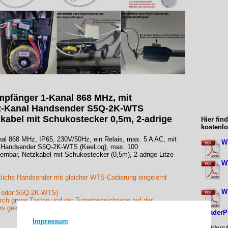
pfänger 1-Kanal 868 MHz, mit
 2-Kanal Handsender S5Q-2K-WTS
kabel mit Schukostecker 0,5m, 2-adrige
Hier fin
kostenl
l 868 MHz, IP65, 230V/50Hz, ein Relais, max. 5 A AC, mit
WT
l Handsender S5Q-2K-WTS (KeeLoq), max. 100
ernbar, Netzkabel mit Schukostecker (0,5m), 2-adrige Litze
WT
liche Handsender mit gleicher WTS-Codierung eingelernt
WT
 oder S5Q-2K-WTS)
urch grüne Tasten und der Typenbezeichnung auf der
rs gekennzeichnet.
ReaderPD
Impressum
▸Widerru