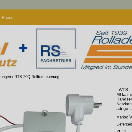
 Preise
erungen
/
RTS-20Q Rolltorsteuerung
WTS - F
MHz, mi
Handsen
Netzkabe
adrige L
Marke:
Lieferzeit
VE:
1