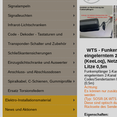
Signalampeln
Signalleuchten
Infrarot-Lichtschranken
Code - Dekoder - Tastaturen und
Zubehör
Transponder-Schalter und Zubehör
WTS - Funkem
Schließkantensicherungen
eingelerntem
(KeeLoq), Netz
Einzugslichtschranke und Auswerter
Litze 0,5m
Funkempfänger 1-Kana
Anschluss- und Abschlussdosen
eingelerntem 2-Kana
Codes/Sendertasten l
Spiralkabel, C-Schienen, Gummiprofile
(0,5m)
Achtung:
Ersatz Torsionsfedern
Es können nur zusätz
werden
(Typ: SOSR-1K-WTS
Elektro-Installationsmaterial
Diese sind optisch d
Rückseite des Sende
News und Aktionen
Eigenschaften: