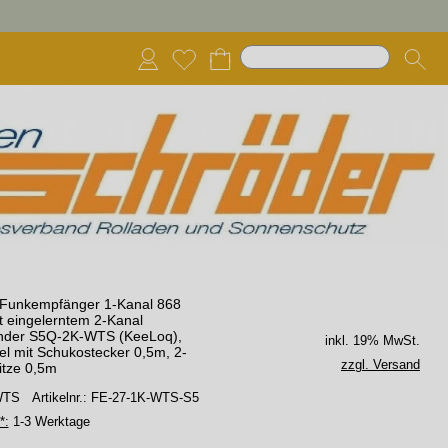
unkempfänger 1-Kanal 868
t eingelerntem 2-Kanal
der S5Q-2K-WTS (KeeLoq),
inkl. 19% MwSt.
l mit Schukostecker 0,5m, 2-
zzgl. Versand
itze 0,5m
 WTS
Artikelnr.: FE-27-1K-WTS-S5
*:
1-3 Werktage