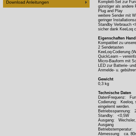
Komplett-Set zur Fu
Download Anleitungen
günstiger als andere
Plug and Play
weitere Sender mit W
geringer Installation
Standby Verbrauch 
sicher dank KeeLoq 
Eigenschaften Hand
Kompatibel zu unse
2 Sendetasten
KeeLoq-Codierung (W
QuickLearn – vereinfa
Micro-Bauform mit S
LED zur Batterie- un
Anmelde- u. gebühren
Gewicht
0,3 kg
Technische Daten
DatenFrequenz: Fu
Codierung: Keeloq, 
eingelernt werden.
Betriebsspannung: 
Standby: <0,5W
Ausgang: Wechsler, p
Ausgang
Betriebstemperatur:
Abmessung: ca. 80m