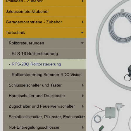
Rollladen - Zubehör
Jalousiemotor/Zubehör
Garagentorantriebe - Zubehör
Tortechnik
Rolltorsteuerungen
RTS-16 Rolltorsteuerung
RTS-20Q Rolltorsteuerung
Rolltorsteuerung Sommer RDC Vision
Schlüsselschalter und Taster
Hauptschalter und Drucktaster
Zugschalter und Feuerwehrschalter
Schlaffseilschalter, Pilztaster, Endschalter
Not-Entriegelungsschlösser