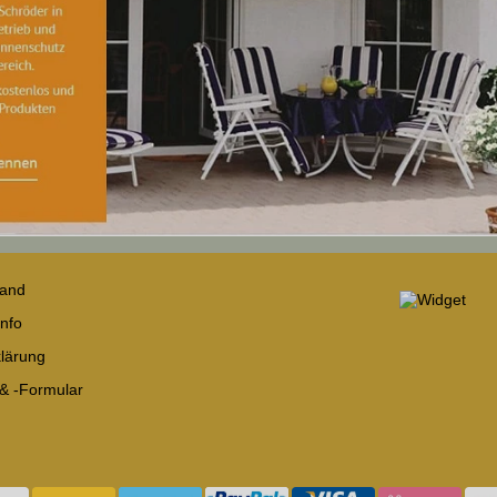
sand
nfo
lärung
 & -Formular