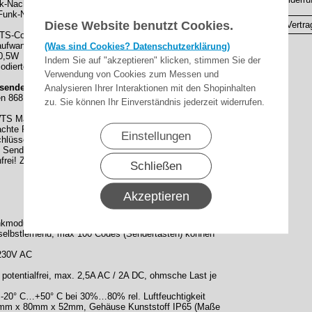
nk-Nachrüstung
 Funk-Nachrüstlösungen
Diese Website benutzt Cookies.
Vertra
TS-Codierung einlernbar
saufwand
(Was sind Cookies? Datenschutzerklärung)
<0,5W
Indem Sie auf "akzeptieren" klicken, stimmen Sie der
codiertem Funk
Verwendung von Cookies zum Messen und
sender:
Analysieren Ihrer Interaktionen mit den Shopinhalten
ren 868,3MHz AM-Funkempfängern mit WTS-codierung
zu. Sie können Ihr Einverständnis jederzeit widerrufen.
TS Manufacturercode)
chte Fernlernfunktion
Einstellungen
chlüsselanhänger
d Sendekontrolle
frei! Zulassung n. ETS 300 220
Schließen
Akzeptieren
nkmodul 868,3 MHz AM
selbstlernend, max 100 Codes (Sendertasten) können
230V AC
otentialfrei, max. 2,5A AC / 2A DC, ohmsche Last je
 -20° C…+50° C bei 30%…80% rel. Luftfeuchtigkeit
m x 80mm x 52mm, Gehäuse Kunststoff IP65 (Maße