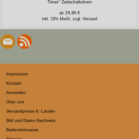
Timer“ Zeitschaltuhren
29,90
€
ab
inkl. 19% MwSt.
zzgl. Versand
Impressum
Kontakt
Anmelden
Über uns
Versandpreise & -Länder
Bild und Daten-Nachweis
Batteriehinweise
Sitemap