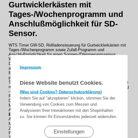
Gurtwicklerkästen mit
Tages-/Wochenprogramm und
Anschlußmöglichkeit für SD-
Sensor.
WTS Timer GW-SD, Rollladensteuerung für Gurtwicklerkästen mit
Tages-/Wochenprogramm sowie Zufall-Programm und
Anschlußmöglichkeit für einen Sonnen-/Dämmerungssensor
WTS Timer GW-SD
Die Rollladensteuerung steuert 230 V Rollladenantriebe
Impressum
automatisch per Tages- und Wochenprogramm, manueller
Bedienung oder externen Sensoren. Mit integrierter Astrofunktion
passen sich Öffnungs- und Schließzeiten automatisch an
Diese Website benutzt Cookies.
Sonnenaufgang und Sonnenuntergang an. Neben Automatik stehen
manueller Betrieb und Zufallsmodus (± 1 bis 15 Min.) zur Verfügung
– ideal zur Anwesenheitssimulation. Optional reagieren die
(Was sind Cookies? Datenschutzerklärung)
Rollläden auf Lichtverhältnisse über Sonnen-/Dämmerungssensor.
Indem Sie auf "akzeptieren" klicken, stimmen Sie der
Die Steuerung erfolgt über drei Tasten (AUF/STOP/AB) und einen
Verwendung von Cookies zum Messen und
Modus-Schalter. Motorlaufzeit, Wendefunktion und
Astroeinstellungen sind individuell einstellbar.
Analysieren Ihrer Interaktionen mit den Shopinhalten
Betriebsarten
zu. Sie können Ihr Einverständnis jederzeit widerrufen.
Automatikbetrieb
Manueller Betrieb
Zufallsmodus (± 1 bis 15 Minuten)
Einstellungen
Programmierbare Funktionen
Tages- und Wochenprogramme