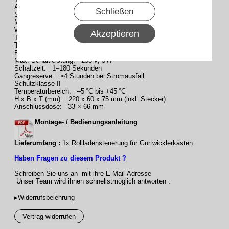
Astrofunktion (Programme P1–P3)
Schließen
Sonnen- und Dämmerungssensor (optional)
Motorlaufzeit einstellbar
Wendefunktion
Akzeptieren
Tippbetrieb
Technische Daten
Betriebsspannung: 230 V, 50 Hz
Max. Schaltleistung: 250 V, 3 A
Schaltzeit: 1–180 Sekunden
Gangreserve: ≥4 Stunden bei Stromausfall
Schutzklasse II
Temperaturbereich: –5 °C bis +45 °C
H x B x T (mm): 220 x 60 x 75 mm (inkl. Stecker)
Anschlussdose: 33 × 66 mm
Montage- / Bedienungsanleitung
Lieferumfang :
1x Rollladensteuerung für Gurtwicklerkästen
Haben Fragen zu diesem Produkt ?
Schreiben Sie uns an mit ihre E-Mail-Adresse
Unser Team wird ihnen schnellstmöglich antworten .
▸Widerrufsbelehrung
Vertrag widerrufen