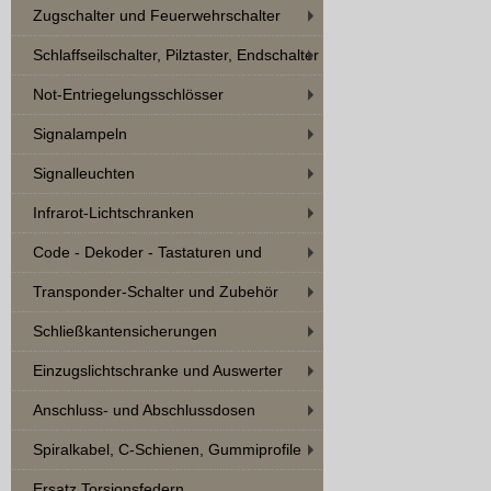
Zugschalter und Feuerwehrschalter
Schlaffseilschalter, Pilztaster, Endschalter
Not-Entriegelungsschlösser
Signalampeln
Signalleuchten
Infrarot-Lichtschranken
Code - Dekoder - Tastaturen und
Zubehör
Transponder-Schalter und Zubehör
Schließkantensicherungen
Einzugslichtschranke und Auswerter
Anschluss- und Abschlussdosen
Spiralkabel, C-Schienen, Gummiprofile
Ersatz Torsionsfedern