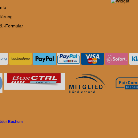
nfo
lärung
 & -Formular
röder Bochum