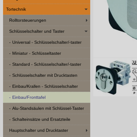
Tortechnik
Rolltorsteuerungen
Schlüsselschalter und Taster
Universal - Schlüsselschalter/-taster
Miniatur - Schlüsseltaster
Standard - Schlüsselschalter/-taster
Schlüsselschalter mit Drucktasten
Einbau/Krallen - Schlüsselschalter
Einbau/Fronttafel
Alu-Standsäulen mit Schlüssel-Taster
Schalteinsätze und Ersatzteile
Hauptschalter und Drucktaster