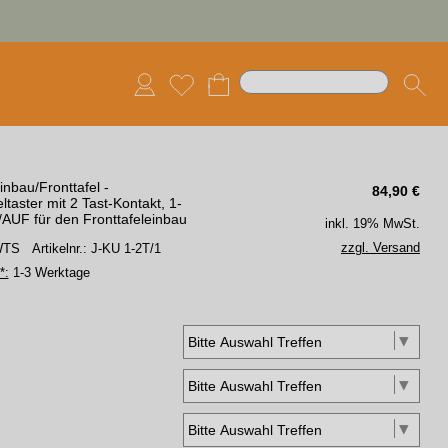
nbau/Fronttafel -
84,90
€
ltaster mit 2 Tast-Kontakt, 1-
/AUF für den Fronttafeleinbau
inkl. 19% MwSt.
zzgl. Versand
 WTS
Artikelnr.: J-KU 1-2T/1
*:
1-3 Werktage