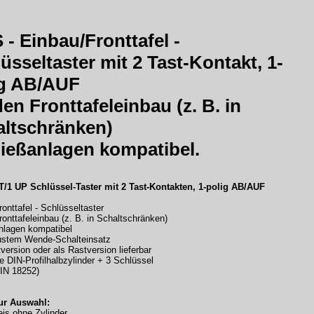
- Einbau/Fronttafel -
üsseltaster
mit 2 Tast-Kontakt, 1-
ig AB/AUF
den Fronttafeleinbau (z. B. in
ltschränken)
ießanlagen kompatibel.
T/1 UP Schlüssel-Taster mit 2 Tast-Kontakten, 1-polig AB/AUF
onttafel - Schlüsseltaster
ronttafeleinbau (z. B. in Schaltschränken)
nlagen kompatibel
bustem Wende-Schalteinsatz
tversion oder als Rastversion lieferbar
ve DIN-Profilhalbzylinder + 3 Schlüssel
DIN 18252)
ur Auswahl:
eis ohne Zylinder