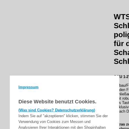
WTS 
Schl
pol
für 
Scha
Schl
J-KU 1-2
Einbau/Fr
Impressum
für den F
Schließa
- mit ro
Diese Website benutzt Cookies.
- als Tas
- inklusi
(Was sind Cookies? Datenschutzerklärung)
- (nach 
Indem Sie auf "akzeptieren" klicken, stimmen Sie der
Verwendung von Cookies zum Messen und
Extras z
Analysieren Ihrer Interaktionen mit den Shopinhalten
Minderpr