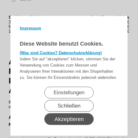
Staffelung (Stück)
Preis(Brutto) / Stück
3
1,90€
5
1,81€
Impressum
10
1,70€
Diese Website benutzt Cookies.
(Was sind Cookies? Datenschutzerklärung)
Indem Sie auf "akzeptieren" klicken, stimmen Sie der
Abdeckklammer Schwarz für
Verwendung von Cookies zum Messen und
Rohrmotore Becker Baureihe
Analysieren Ihrer Interaktionen mit den Shopinhalten
zu. Sie können Ihr Einverständnis jederzeit widerrufen.
P(Pico) P5 - P13 ohne
Anschlusslasche
Einstellungen
Wird bei Becker Antriebe benötigt für Antriebe P(Pico) P5 - P13
Schließen
ohne Anschlusslasche .
Abdeckklammer Schwarz
für Pico ohne Lasche: Art-
Akzeptieren
Nr.
4930 300 491 0 - GTIN-Nr. : 4251852913741