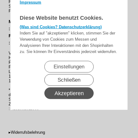
Für Becker Rohrantriebe Baureihe, P , P5 - P13* und R,R7 - R 50
Impressum
Serie .
Für Wickelwellen P ab Ø 38mm und R ab Ø 50mm .
Diese Website benutzt Cookies.
Mitnehmer SW50 Art-Nr. 4930 300 121 0 GTIN-Nr
(Was sind Cookies? Datenschutzerklärung)
: 4251852909331
Indem Sie auf "akzeptieren" klicken, stimmen Sie der
Ring SW50 Art-Nr. 4930 300 122 0 GTIN-Nr
Verwendung von Cookies zum Messen und
: 4251852909348
Analysieren Ihrer Interaktionen mit den Shopinhalten
zu. Sie können Ihr Einverständnis jederzeit widerrufen.
Verwendungszweck : Rollladen
Hersteller : Becker
Für Rohrantriebe : P5 - P13* und R7- R50
Einstellungen
Für Wickelwellen Typ: Achtkantwelle Ø 50mm
Lieferumfang :
1 x Mitnehmer
Schließen
1 x Ring
* Für Becker Rohrmotoren der Baureihe P, P5 - P13 benötigen Sie
Akzeptieren
den Zwischenring.
Sie finden es unten als Zubehör .
Zwischenring 50x1,5 Art-Nr. 4930 300 102 0 GTIN-Nr
: 4251852911068
▸Widerrufsbelehrung