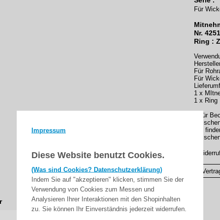
Serie .
Für Wick
Mitnehm
Nr. 425
Ring : 
Verwendu
Hersteller
Für Rohr
Für Wick
Lieferumf
1 x MItn
1 x Ring
* Für Be
Zwischen
Impressum
Sie finde
Zwischen
▸Widerru
Diese Website benutzt Cookies.
(Was sind Cookies? Datenschutzerklärung)
Vertra
Indem Sie auf "akzeptieren" klicken, stimmen Sie der
Verwendung von Cookies zum Messen und
Analysieren Ihrer Interaktionen mit den Shopinhalten
r
zu. Sie können Ihr Einverständnis jederzeit widerrufen.