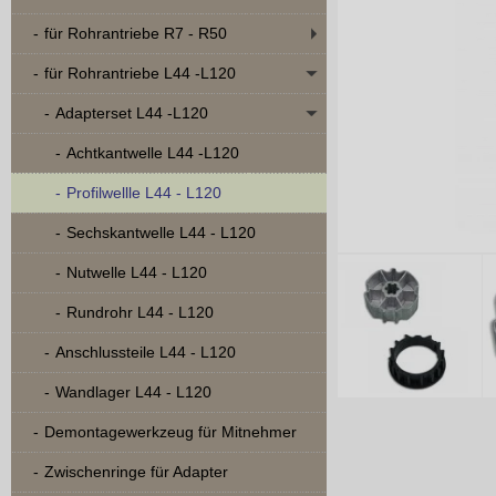
für Rohrantriebe R7 - R50
für Rohrantriebe L44 -L120
Adapterset L44 -L120
Achtkantwelle L44 -L120
Profilwellle L44 - L120
Sechskantwelle L44 - L120
Nutwelle L44 - L120
Rundrohr L44 - L120
Anschlussteile L44 - L120
Wandlager L44 - L120
Demontagewerkzeug für Mitnehmer
Zwischenringe für Adapter