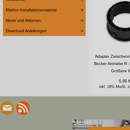
Elektro-Installationsmaterial
News und Aktionen
Download Anleitungen
Adapter Zwischenri
Becker Antriebe R 
Größere W
5,95
inkl. 19% MwSt.
z