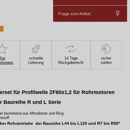
Frage zum Artikel
Top
schnelle
14 Tage
sicher
rtungen
Lieferung
Rückgaberecht
zahlen
rset für Profilwelle ZF80x1,2 für Rohrmotoren
r Baureihe R und L Serie
et bestehend aus Mitnehmer und Ring
stoff .
ker Rohrantriebe der Baureihe L44 bis L120 und R7 bis R50*