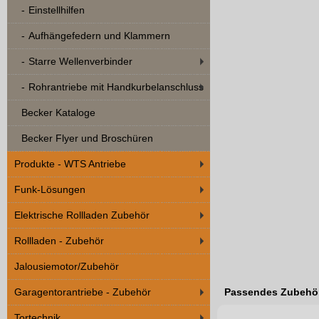
Einstellhilfen
Aufhängefedern und Klammern
Starre Wellenverbinder
Rohrantriebe mit Handkurbelanschluss
Becker Kataloge
Becker Flyer und Broschüren
Produkte - WTS Antriebe
Funk-Lösungen
Elektrische Rollladen Zubehör
Rollladen - Zubehör
Jalousiemotor/Zubehör
Garagentorantriebe - Zubehör
Passendes Zubehö
Tortechnik