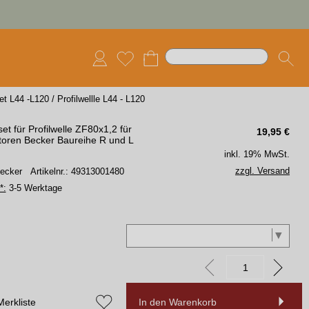
et L44 -L120
/
Profilwellle L44 - L120
et für Profilwelle ZF80x1,2 für
19,95
€
oren Becker Baureihe R und L
inkl. 19% MwSt.
zzgl. Versand
Becker
Artikelnr.: 49313001480
*:
3-5 Werktage
Merkliste
In den Warenkorb