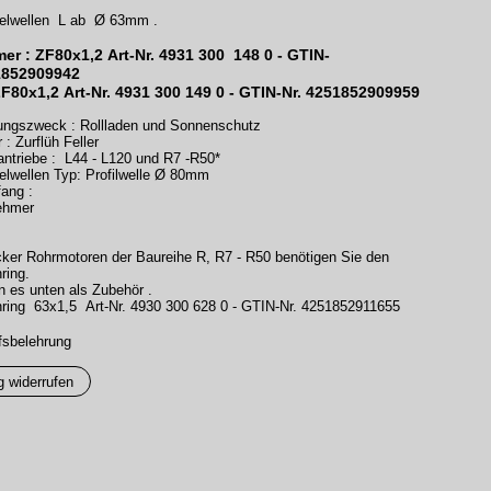
elwellen L ab Ø 63mm .
er : ZF80x1,2 Art-Nr. 4931 300 148 0 - GTIN-
1852909942
ZF80x1,2 Art-Nr. 4931 300 149 0 - GTIN-Nr. 4251852909959
ngszweck : Rollladen und Sonnenschutz
 : Zurflüh Feller
antriebe : L44 - L120 und R7 -R50*
elwellen Typ: Profilwelle Ø 80mm
ang :
ehmer
cker Rohrmotoren der Baureihe R, R7 - R50 benötigen Sie den
ring.
n es unten als Zubehör .
ring 63x1,5 Art-Nr. 4930 300 628 0 - GTIN-Nr. 4251852911655
fsbelehrung
g widerrufen