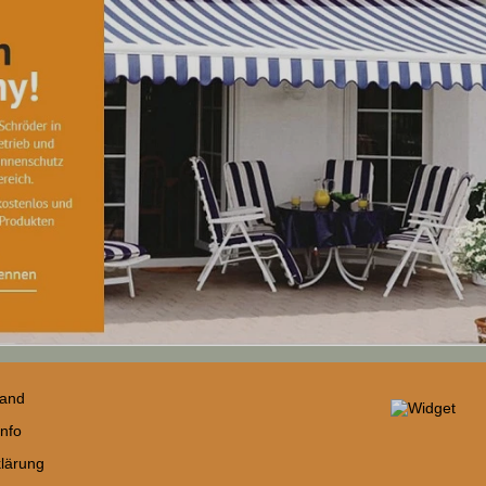
sand
nfo
lärung