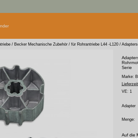
änder
triebe
/
Becker Mechanische Zubehör
/
für Rohrantriebe L44 -L120
/
Adapters
Adapters
Rohrmot
Serie
Marke: 
Lieferzeit
VE:
1
Adapter
Menge:
Auf die 