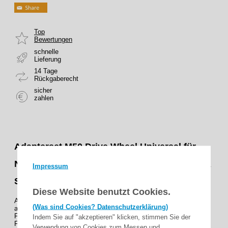
Top
Bewertungen
schnelle
Lieferung
14 Tage
Rückgaberecht
sicher
zahlen
Adapterset M50 Drive Wheel Universal für
Nutwelle für Rohrmotoren Becker Baureihe R
Impressum
Serie
Diese Website benutzt Cookies.
Adaptersetbestehend aus Mitnehmer und Ring ,
(Was sind Cookies? Datenschutzerklärung)
aus Kunststoff .
Für Becker Rohrantriebe der Baureihe R,R7-R50 Serie.
Indem Sie auf "akzeptieren" klicken, stimmen Sie der
Für Wickelwellen R ab Ø 50mm .
Verwendung von Cookies zum Messen und