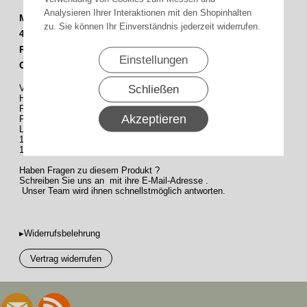
Analysieren Ihrer Interaktionen mit den Shopinhalten
Mitnehmer :
M50 Drive Wheel Universal Art-Nr. 4930 300
zu. Sie können Ihr Einverständnis jederzeit widerrufen.
406 0 - GTIN-Nr. 4251852910498
Ring :
M50 Crown Wheel 60 mm Art-Nr. :4930 300 407 0 -
Einstellungen
GTIN-Nr. 4251852910504
Schließen
Verwendungszweck : Rollladen und Sonnenschutz
Hersteller : Becker
Für Rohrantriebe : R7 - R50
Akzeptieren
Für Wickelwellen Typ: Nutwelle Ø 50mm
Lieferumfang :
1 x Mitnehmer
1 x Ring
Haben Fragen zu diesem Produkt ?
Schreiben Sie uns an mit ihre E-Mail-Adresse .
Unser Team wird ihnen schnellstmöglich antworten.
▸Widerrufsbelehrung
Vertrag widerrufen