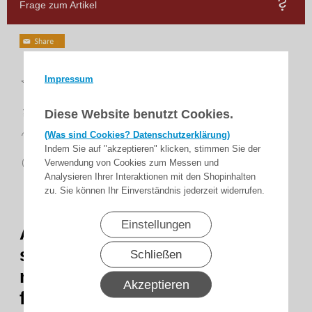
Frage zum Artikel
Top
Impressum
Bewertungen
schnelle
Lieferung
Diese Website benutzt Cookies.
14 Tage
(Was sind Cookies? Datenschutzerklärung)
Rückgaberecht
Indem Sie auf "akzeptieren" klicken, stimmen Sie der
sicher
Verwendung von Cookies zum Messen und
zahlen
Analysieren Ihrer Interaktionen mit den Shopinhalten
zu. Sie können Ihr Einverständnis jederzeit widerrufen.
Einstellungen
Anschlusskabel, 5-adrig,
schwarz, für Lichtschranken
Schließen
mit Klemmraum, 5 x 0,25 qmm,
Akzeptieren
feindrähtige Litze, LiYY