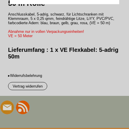
50 m Rolle
Anschlusskabel, 5-adrig, schwarz, für Lichtschranken mit
Klemmraum, 5 x 0,25 qmm, feindrähtige Litze, LiYY, PVC/PVC,
farbcodierte Adern: blau, braun, gelb, grau, rosa, (VE = 50 m)
Abnahme nur in vollen Verpackungseinheiten!
VE = 50 Meter
Lieferumfang : 1 x VE Flexkabel: 5-adrig
50m
▸Widerrufsbelehrung
Vertrag widerrufen