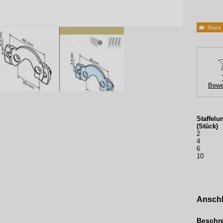
Bewe
Staffelu
(Stück)
2
4
6
10
Anschl
Beschr