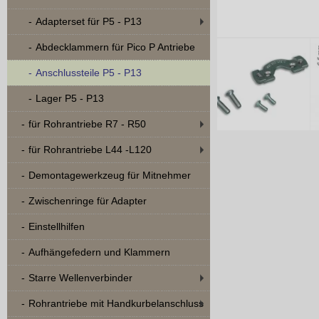
Adapterset für P5 - P13
Abdecklammern für Pico P Antriebe
Anschlussteile P5 - P13
Lager P5 - P13
für Rohrantriebe R7 - R50
für Rohrantriebe L44 -L120
Demontagewerkzeug für Mitnehmer
Zwischenringe für Adapter
Einstellhilfen
Aufhängefedern und Klammern
Starre Wellenverbinder
Rohrantriebe mit Handkurbelanschluss