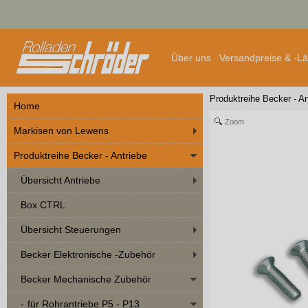
Über uns
Versandpreise & -L
Produktreihe Becker - An
Home
Zoom
Markisen von Lewens
Produktreihe Becker - Antriebe
Übersicht Antriebe
Box CTRL
Übersicht Steuerungen
Becker Elektronische -Zubehör
Becker Mechanische Zubehör
für Rohrantriebe P5 - P13