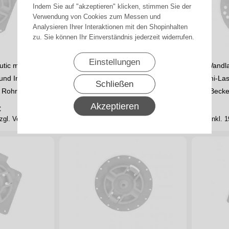
Indem Sie auf "akzeptieren" klicken, stimmen Sie der
Verwendung von Cookies zum Messen und
Analysieren Ihrer Interaktionen mit den Shopinhalten
zu. Sie können Ihr Einverständnis jederzeit widerrufen.
Einstellungen
tic mit Raste
Wandlager-P/R Kömmerling mit
Wandla
und Inoutic
Raste für Mini-Lasche und
Mini-La
Schließen
r Rohrantriebe…
Kömmerling Kopfstück - für Becker…
für Beck
Akzeptieren
€
7,90
€
zgl. Versand
inkl. 19% MwSt.
zzgl. Versand
inkl.