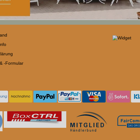
sand
nfo
lärung
 & -Formular