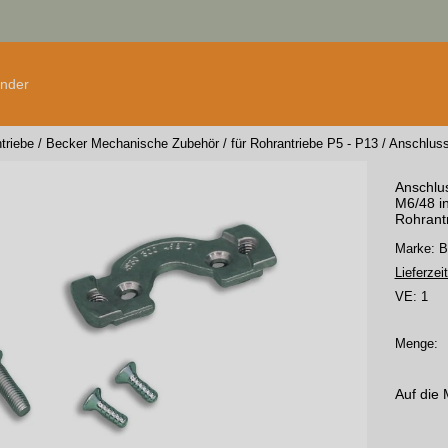
änder
triebe
/
Becker Mechanische Zubehör
/
für Rohrantriebe P5 - P13
/
Anschluss
Anschlus
M6/48 in
Rohrant
Marke: 
Lieferzeit
VE:
1
Menge:
Auf die 