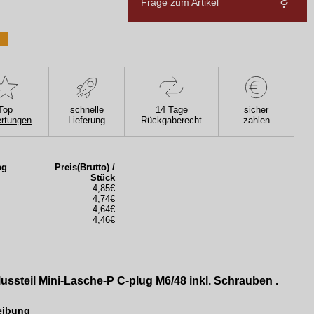
Frage zum Artikel
Top
schnelle
14 Tage
sicher
rtungen
Lieferung
Rückgaberecht
zahlen
ng
Preis(Brutto) /
Stück
4,85€
4,74€
4,64€
4,46€
ussteil Mini-Lasche-P C-plug M6/48 inkl. Schrauben .
eibung