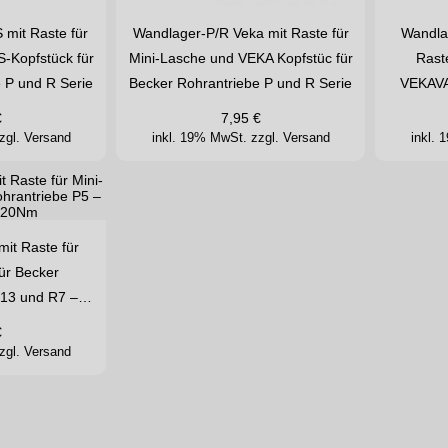
mit Raste für
Wandlager-P/R Veka mit Raste für
Wandla
-Kopfstück für
Mini-Lasche und VEKA Kopfstüc für
Rast
 P und R Serie
Becker Rohrantriebe P und R Serie
VEKAVA
€
7,95
€
zgl. Versand
inkl. 19% MwSt.
zzgl. Versand
inkl.
it Raste für
für Becker
P13 und R7 –…
€
zgl. Versand