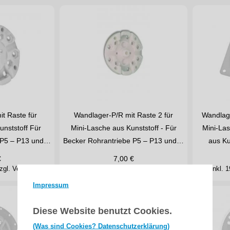
t Raste für
Wandlager-P/R mit Raste 2 für
Wandlage
unststoff Für
Mini-Lasche aus Kunststoff - Für
Mini-La
 P5 – P13 und…
Becker Rohrantriebe P5 – P13 und…
aus Ku
€
7,00
€
zgl. Versand
inkl. 19% MwSt.
zzgl. Versand
inkl.
Impressum
Diese Website benutzt Cookies.
(Was sind Cookies? Datenschutzerklärung)