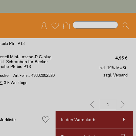
teile P5 - P13
steil Mini-Lasche-P C-plug
4,95
€
kl. Schrauben für Becker
riebe P5 bis P13
inkl. 19% MwSt.
zzgl. Versand
Becker
Artikelnr.: 49302002320
*:
3-5 Werktage
Merkliste
In den Warenkorb