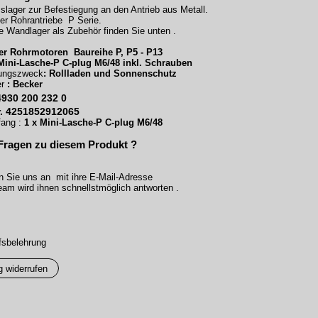
slager zur Befestiegung an den Antrieb aus Metall.
er Rohrantriebe P Serie.
 Wandlager als Zubehör finden Sie unten .
er Rohrmotoren Baureihe P, P5 - P13
Mini-Lasche-P C-plug M6/48 inkl. Schrauben
ungszweck
: Rollladen und Sonnenschutz
r
:
Becker
4930 200 232 0
. 4251852912065
fang :
1 x Mini-Lasche-P C-plug M6/48
Fragen zu diesem Produkt ?
n Sie uns an mit ihre E-Mail-Adresse
am wird ihnen schnellstmöglich antworten .
fsbelehrung
g widerrufen