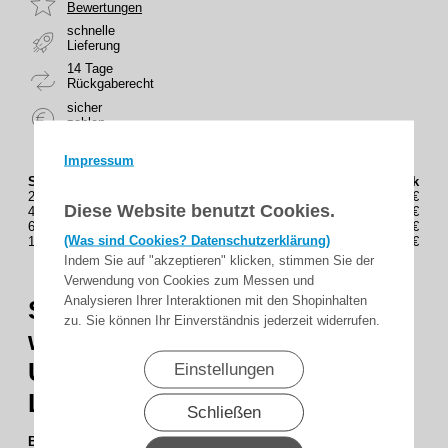
Bewertungen
schnelle
Lieferung
14 Tage
Rückgaberecht
sicher
zahlen
Impressum
Staffelung (Stück)
Preis(Brutto) / Stück
2
7,35€
Diese Website benutzt Cookies.
4
7,19€
6
7,09€
(Was sind Cookies? Datenschutzerklärung)
10
6,84€
Indem Sie auf "akzeptieren" klicken, stimmen Sie der
Verwendung von Cookies zum Messen und
Analysieren Ihrer Interaktionen mit den Shopinhalten
SHG -
Anschraublager
zu. Sie können Ihr Einverständnis jederzeit widerrufen.
waagrecht, für Primat-,
Universal- und
Einstellungen
Lunamat-Gurtzuggetriebe
Schließen
Beschreibung