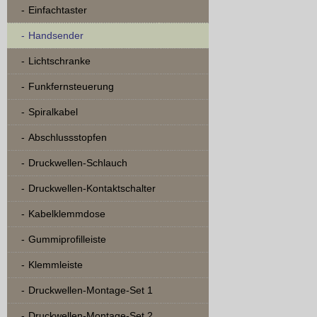
Einfachtaster
Handsender
Lichtschranke
Funkfernsteuerung
Spiralkabel
Abschlussstopfen
Druckwellen-Schlauch
Druckwellen-Kontaktschalter
Kabelklemmdose
Gummiprofilleiste
Klemmleiste
Druckwellen-Montage-Set 1
Druckwellen-Montage-Set 2