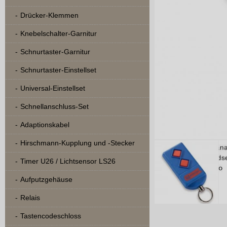
Drücker-Klemmen
Knebelschalter-Garnitur
Schnurtaster-Garnitur
Schnurtaster-Einstellset
Universal-Einstellset
Schnellanschluss-Set
Adaptionskabel
Hirschmann-Kupplung und -Stecker
Timer U26 / Lichtsensor LS26
Aufputzgehäuse
Relais
Tastencodeschloss