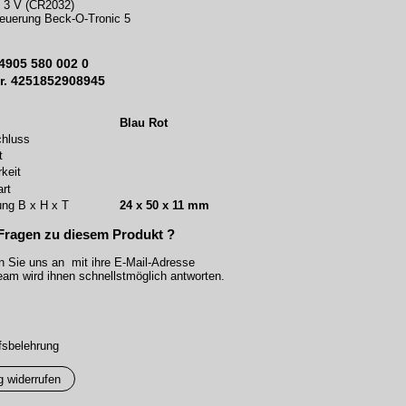
e 3 V (CR2032)
teuerung Beck-O-Tronic 5
4905 580 002 0
r. 4251852908945
Blau Rot
hluss
t
keit
rt
ng B x H x T
24 x 50 x 11 mm
Fragen zu diesem Produkt ?
n Sie uns an mit ihre E-Mail-Adresse
am wird ihnen schnellstmöglich antworten.
fsbelehrung
g widerrufen