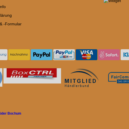
nfo
lärung
 & -Formular
röder Bochum