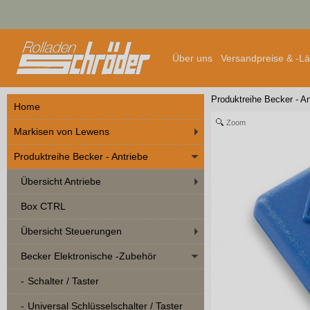
Über uns
Versandpreise & -L
Produktreihe Becker - An
Home
Zoom
Markisen von Lewens
Produktreihe Becker - Antriebe
Übersicht Antriebe
Box CTRL
Übersicht Steuerungen
Becker Elektronische -Zubehör
Schalter / Taster
Universal Schlüsselschalter / Taster