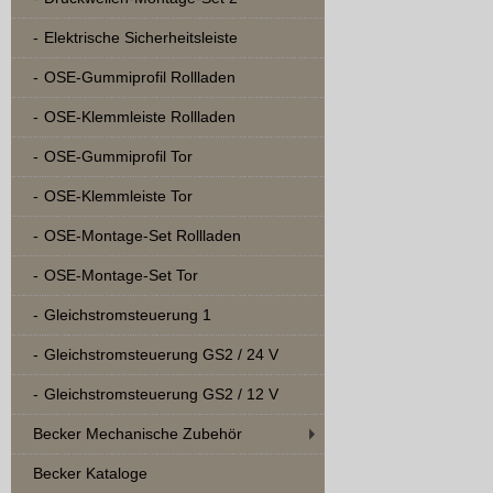
Elektrische Sicherheitsleiste
OSE-Gummiprofil Rollladen
OSE-Klemmleiste Rollladen
OSE-Gummiprofil Tor
OSE-Klemmleiste Tor
OSE-Montage-Set Rollladen
OSE-Montage-Set Tor
Gleichstromsteuerung 1
Gleichstromsteuerung GS2 / 24 V
Gleichstromsteuerung GS2 / 12 V
Becker Mechanische Zubehör
Becker Kataloge