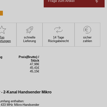
Frage zum Artikel
Top
schnelle
14 Tage
sicher
rtungen
Lieferung
Rückgaberecht
zahlen
ng
Preis(Brutto) /
Stück
47,98€
45,41€
45,15€
 - 2-Kanal Handsender Mikro
rumfang enthalten:
l 433 MHz Mikro-Handsender