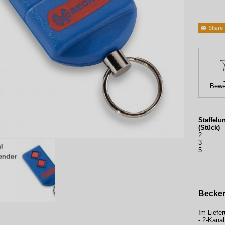
Bewe
Staffelu
(Stück)
2
3
5
Becker
Im Liefe
- 2-Kana