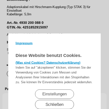
Adaptionskabel mit Hirschmann-Kupplung (Typ STAK 3) für
Einstellset
Kabellänge: 5,0m
Art.-Nr.
4930 200 088 0
GTIN.-Nr. 4251852915097
Auch hier erhältlich in länge 0,3m und 2m
Haben Fragen zu diesem Produkt ?
Impressum
Schreiben Sie uns an mit ihre E-Mail-Adresse
Unser Team wird ihnen schnellstmöglich antworten.
Diese Website benutzt Cookies.
(Was sind Cookies? Datenschutzerklärung)
▸Widerrufsbelehrung
Indem Sie auf "akzeptieren" klicken, stimmen Sie der
Verwendung von Cookies zum Messen und
Vertrag widerrufen
Analysieren Ihrer Interaktionen mit den Shopinhalten
zu. Sie können Ihr Einverständnis jederzeit widerrufen.
Passendes Zubehör
Einstellungen
Schließen