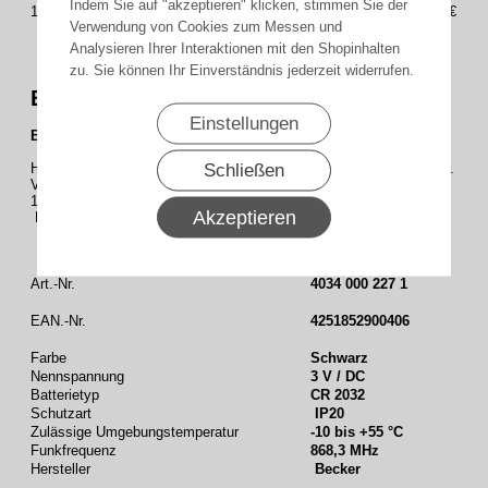
Indem Sie auf "akzeptieren" klicken, stimmen Sie der
10
31,05€
Verwendung von Cookies zum Messen und
Analysieren Ihrer Interaktionen mit den Shopinhalten
zu. Sie können Ihr Einverständnis jederzeit widerrufen.
Becker - Centronic EasyControl EC241-II
Einstellungen
Beschreibung :
Schließen
Handsender zum Ansteuern einer Beck-O-Tronic 5 Centronic, einer.
VC280-II und eines Beck-O-Mat
1-Kanal mit LED-Anzeige .
Akzeptieren
Metallring zur Befestigung am Schlüsselbundd .
Art.-Nr.
4034 000 227 1
EAN.-Nr.
4251852900406
Farbe
Schwarz
Nennspannung
3 V / DC
Batterietyp
CR 2032
Schutzart
IP20
Zulässige Umgebungstemperatur
-10 bis +55 °C
Funkfrequenz
868,3 MHz
Hersteller
Becker