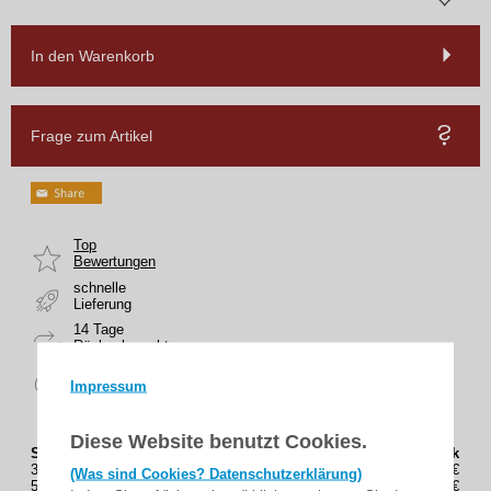
In den Warenkorb
Frage zum Artikel
Top
Bewertungen
schnelle
Lieferung
14 Tage
Rückgaberecht
sicher
Impressum
zahlen
Diese Website benutzt Cookies.
Staffelung (Stück)
Preis(Brutto) / Stück
3
31,87€
(Was sind Cookies? Datenschutzerklärung)
5
31,36€