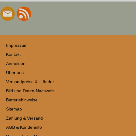
Impressum
Kontakt
Anmelden
Über uns
Versandpreise & -Länder
Bild und Daten-Nachweis
Batteriehinweise
Sitemap
Zahlung & Versand
AGB & Kundeninfo