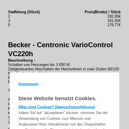
Staffelung (Stück)
Preis(Brutto) / Stück
2
182,85€
3
181,82€
5
179,77€
Becker - Centronic VarioControl
VC220h
Beschreibung :
Schalten von Heizungen bis 3.000 W .
Zeitgesteuertes Abschalten der Heizfunktion in zwei Stufen 60/120
Min. Funkschalter für Heizungen .
Bis zu 16 Centronic-Sender einlernbar .
Funkschalter für Heizungen .
Impressum
Technischedaten :
Diese Website benutzt Cookies.
Art.-Nr.
4034 000 039 0
4251852907863
GTIN.-Nr.
(Was sind Cookies? Datenschutzerklärung)
Farbe
Grau
Indem Sie auf "akzeptieren" klicken, stimmen Sie der
Nennspannung
230 – 240 V/AC / 50 Hz
Schaltleistung
3.000 W cos φ = 1
Verwendung von Cookies zum Messen und
Schutzart
IP44
Analysieren Ihrer Interaktionen mit den Shopinhalten
II (nur nach