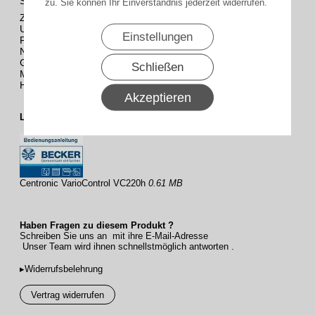
Schutzklasse
zu. Sie können Ihr Einverständnis jederzeit widerrufen.
bestimmungsgemäßer
Montage)
Zulässige
–25 bis +55 °C
Umgebungstemperatur
Einstellungen
Funkfrequenz
868,3 MHz
Netzzuleitung
0,5 m
Gerätezuleitung
1,0 m
Schließen
Montageart
Heizungen
Hersteller
Becker
Akzeptieren
Lieferumfang 1 x VarioControl VC220h
Centronic VarioControl VC220h
0.61 MB
Haben Fragen zu diesem Produkt ?
Schreiben Sie uns an mit ihre E-Mail-Adresse
Unser Team wird ihnen schnellstmöglich antworten .
▸Widerrufsbelehrung
Vertrag widerrufen