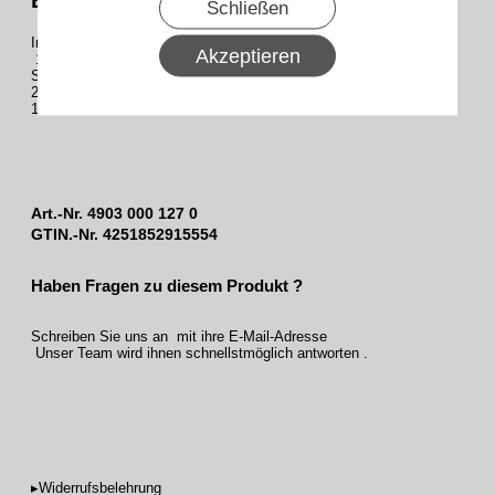
Schließen
Im Lieferumfang enthalten:
Akzeptieren
1 DW-Kontaktschalter
Spiralkabel 2-adrig, Länge 0,7 m, dehnbar bis 3 m
2 Abschlußstopfen
1 DW-Schlauch
Art.-Nr.
4903 000 127 0
GTIN.-Nr. 4251852915554
Haben Fragen zu diesem Produkt ?
Schreiben Sie uns an mit ihre E-Mail-Adresse
Unser Team wird ihnen schnellstmöglich antworten .
▸Widerrufsbelehrung