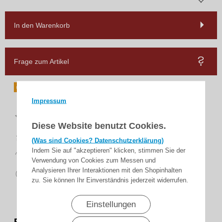
In den Warenkorb
Frage zum Artikel
Impressum
Top
Bewertungen
Diese Website benutzt Cookies.
schnelle
Lieferung
(Was sind Cookies? Datenschutzerklärung)
14 Tage
Indem Sie auf "akzeptieren" klicken, stimmen Sie der
Rückgaberecht
Verwendung von Cookies zum Messen und
sicher
Analysieren Ihrer Interaktionen mit den Shopinhalten
zahlen
zu. Sie können Ihr Einverständnis jederzeit widerrufen.
Einstellungen
Becker -
Druckwellen- Montage-Set 1