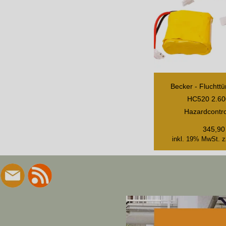
Becker - Fluchtt
HC520 2.6
Hazardcontr
345,90
inkl. 19% MwSt.
z