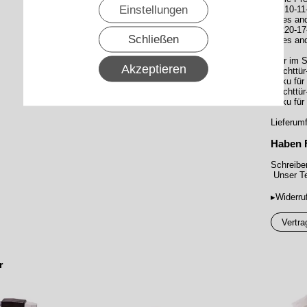
Einstellungen
2 P10-11-
eines an
3 R20-17
Schließen
eines an
Hier im S
Akzeptieren
Fluchttü
Akku für
Fluchttü
Akku für
Lieferum
Haben 
Schreibe
Unser Te
▸Widerru
Vertra
r