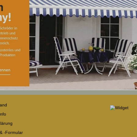
sand
nfo
lärung
 & -Formular