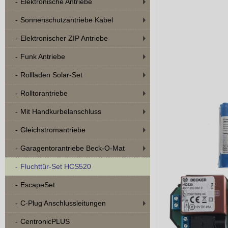
Elektronische Antriebe
Sonnenschutzantriebe Kabel
Elektronischer ZIP Antriebe
Funk Antriebe
Rollladen Solar-Set
Rolltorantriebe
Mit Handkurbelanschluss
Gleichstromantriebe
Garagentorantriebe Beck-O-Mat
Fluchttür-Set HCS520
EscapeSet
C-Plug Anschlussleitungen
CentronicPLUS