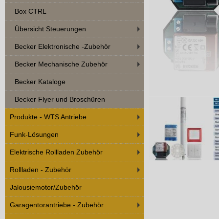
Box CTRL
Übersicht Steuerungen
Becker Elektronische -Zubehör
Becker Mechanische Zubehör
Becker Kataloge
Becker Flyer und Broschüren
Produkte - WTS Antriebe
Funk-Lösungen
Elektrische Rollladen Zubehör
Rollladen - Zubehör
Jalousiemotor/Zubehör
Garagentorantriebe - Zubehör