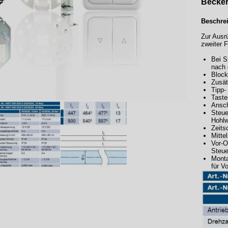
Becker
Beschre
Zur Ausr
zweiter 
Bei S
nach 
Block
Zusät
Tipp-
Taste
Ansch
Steue
Hohl
Zeits
Mitte
Vor-O
Steue
Monta
für V