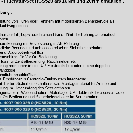
 - Fluchttür-Set HCS520 als 10Nm und 20Nm erhältlich .
ibung :
üstung von Türen oder Fenstern mit motorisierten Behängen,die als
Fluchtweg dienen.
tromausfall, bspw. durch einen Brand, fährt der Behang automatisch
oben
iererkennung mit Reversierung in AB-Richtung
zliche Redundanz durch obligatorischen Sicherheitsschalter
 und Dauerbetrieb wählbar
ranschluss für Vor-Ort-Bedienung
luss für Zentralbedienung, Rauchmelder etc
rung montierbar in eine UP-Elektronikdose oder in eine doppelte
wanddose
chaltuhr anschließbar
ls Empfänger in Centronic-Funksystem integrierbar
rt-Taster, Sicherheitsschalter sowie Montagematerial für Antrieb und
rung im Lieferumfang des Sets enthalten
gematerial, Wellenadaption, Motorlager, UP-Elektronikdose sowie Taster
or-Ort Bedienung und Sicherheitsschalter im Set enthalten