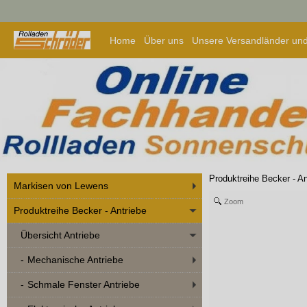
Home
Über uns
Unsere Versandländer und
Produktreihe Becker - An
Markisen von Lewens
Zoom
Produktreihe Becker - Antriebe
Übersicht Antriebe
Mechanische Antriebe
Schmale Fenster Antriebe