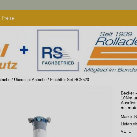
 Preise
triebe
/
Übersicht Antriebe
/
Fluchttür-Set HCS520
Becker -
10Nm un
Ausrüst
mit mot
Marke: 
Lieferzeit
VE:
1