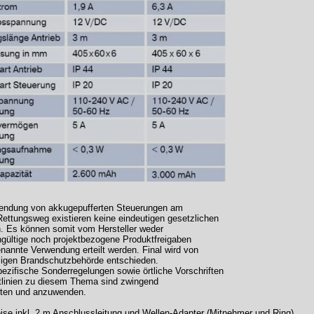
endung von akkugepufferten Steuerungen am
Rettungsweg existieren keine eindeutigen gesetzlichen
. Es können somit vom Hersteller weder
ngültige noch projektbezogene Produktfreigaben
enannte Verwendung erteilt werden. Final wird von
iligen Brandschutzbehörde entschieden.
ezifische Sonderregelungen sowie örtliche Vorschriften
tlinien zu diesem Thema sind zwingend
ten und anzuwenden.
eise inkl. 2 m Anschlussleitung und Wellen-Adapter (Mitnehmer und Ring)