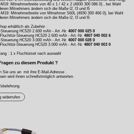
M19: Mitnehmerbreite von 40 x 1 / 42 x 2 (4930 300 086 0) , bei Wahl
deren Mitnehmers ändern sich die Maße l2, l3 und l5
-M19: Mitnehmerbreite von Mitnehmer S60L (4930 300 466 0), bei Wahl
deren Mitnehmers ändern sich die Maße l2, l3 und l5
hop erhältlich als Zubehör :
r-Steuerung HC520 2.600 mAh - Art.-Nr.
4007 000 025 0
 Fluchttür-Steuerung HC520 2.600 mAh - Art.-Nr.
4807 040 002 6
r-Steuerung HC520 3.000 mAh - Art.-Nr.
4007 000 028 0
 Fluchttür-Steuerung HC520 3.000 mAh - Art.-Nr.
4807 040 003 0
fang : 1 x Fluchtürset nach auswahl
Fragen zu diesem Produkt ?
n Sie uns an mit ihre E-Mail-Adresse .
am wird ihnen schnellstmöglich antworten.
fsbelehrung
g widerrufen