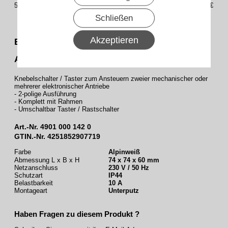
5
23,87€
Schließen
Akzeptieren
Becker - Knebelschalter / Taster 2-polig,
Aufputz
Knebelschalter / Taster zum Ansteuern zweier mechanischer oder
mehrerer elektronischer Antriebe
- 2-polige Ausführung
- Komplett mit Rahmen
- Umschaltbar Taster / Rastschalter
Art.-Nr.
4901 000 142 0
GTIN.-Nr. 4251852907719
Farbe
Alpinweiß
Abmessung L x B x H
74 x 74 x 60 mm
Netzanschluss
230 V / 50 Hz
Schutzart
IP44
Belastbarkeit
10 A
Montageart
Unterputz
Haben Fragen zu diesem Produkt ?