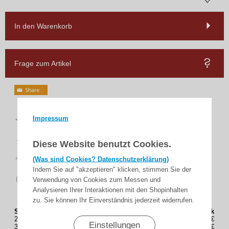
In den Warenkorb
Frage zum Artikel
Top
Impressum
Bewertungen
schnelle
Lieferung
Diese Website benutzt Cookies.
14 Tage
(Was sind Cookies? Datenschutzerklärung)
Rückgaberecht
Indem Sie auf "akzeptieren" klicken, stimmen Sie der
sicher
Verwendung von Cookies zum Messen und
zahlen
Analysieren Ihrer Interaktionen mit den Shopinhalten
zu. Sie können Ihr Einverständnis jederzeit widerrufen.
Staffelung (Stück)
Preis(Brutto) / Stück
2
24,39€
Einstellungen
3
24,18€