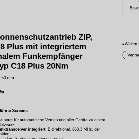
Bewe
Sonnenschutzantrieb ZIP,
▸Widerru
8 Plus mit integriertem
onalem Funkempfänger
Vertra
 Typ C18 Plus 20Nm
 Ø 50 mm
0Nm
führte Screens
ie
sorgt für automatische Vernetzung aller Geräte zu einem
Netzwerk.
nktransceiver integriert:
Bidirektional, 868,3 MHz, der
ition,
 andere Statusinformationen zurück .