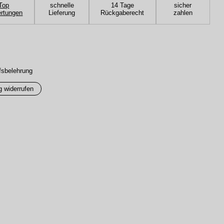
Top
schnelle
14 Tage
sicher
rtungen
Lieferung
Rückgaberecht
zahlen
fsbelehrung
g widerrufen