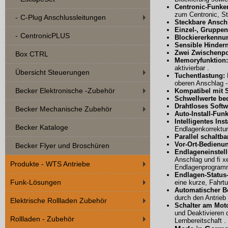
Centronic-Funkem
zum Centronic, S
C-Plug Anschlussleitungen
Steckbare Anschl
Einzel-, Gruppen
CentronicPLUS
Blockiererkennu
Sensible Hinder
Zwei Zwischenpo
Box CTRL
Memoryfunktion:
aktivierbar .
Übersicht Steuerungen
Tuchentlastung:
oberen Anschlag - 
Becker Elektronische -Zubehör
Kompatibel mit 
Schwellwerte be
Drahtloses Softw
Becker Mechanische Zubehör
Auto-Install-Fun
Intelligentes In
Becker Kataloge
Endlagenkorrektur
Parallel schaltbar
Vor-Ort-Bedienu
Becker Flyer und Broschüren
Endlageneinstel
Anschlag und fi x
Produkte - WTS Antriebe
Endlagenprogramm
Endlagen-Status-
Funk-Lösungen
eine kurze, Fahrt
Automatischer B
durch den Antrieb 
Elektrische Rollladen Zubehör
Schalter am Mot
und Deaktivieren d
Rollladen - Zubehör
Lernbereitschaft .