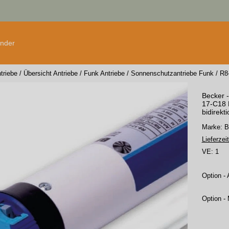
änder
triebe
/
Übersicht Antriebe
/
Funk Antriebe
/
Sonnenschutzantriebe Funk
/
R8
Becker -
17-C18 
bidirek
Marke: 
Lieferzeit
VE:
1
Option - 
Option - 