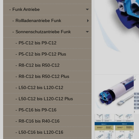
Funk Antriebe
Rollladenantriebe Funk
Sonnenschutzantriebe Funk
P5-C12 bis P9-C12
P5-C12 bis P9-C12 Plus
R8-C12 bis R50-C12
R8-C12 bis R50-C12 Plus
L50-C12 bis L120-C12
L50-C12 bis L120-C12 Plus
P5-C16 bis P9-C16
R8-C16 bis R40-C16
L50-C16 bis L120-C16