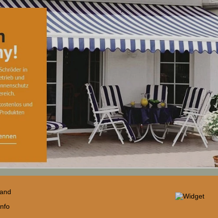
sand
nfo