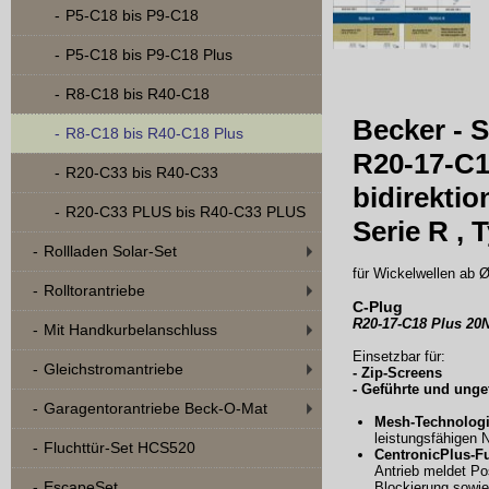
P5-C18 bis P9-C18
P5-C18 bis P9-C18 Plus
R8-C18 bis R40-C18
Becker - 
R8-C18 bis R40-C18 Plus
R20-17-C1
R20-C33 bis R40-C33
bidirekti
R20-C33 PLUS bis R40-C33 PLUS
Serie R ,
Rollladen Solar-Set
für Wickelwellen ab
Rolltorantriebe
C-Plug
R20-17-C18 Plus 2
Mit Handkurbelanschluss
Einsetzbar für:
Gleichstromantriebe
- Zip-Screens
- Geführte und unge
Garagentorantriebe Beck-O-Mat
Mesh-Technolog
leistungsfähigen 
Fluchttür-Set HCS520
CentronicPlus-Fu
Antrieb meldet Pos
EscapeSet
Blockierung sowie