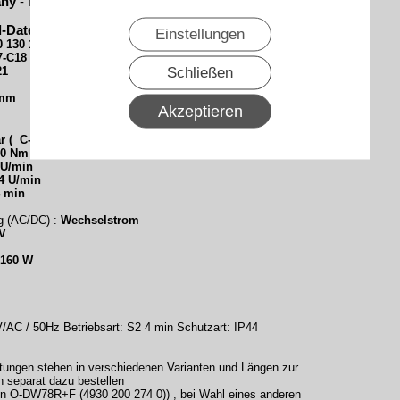
any
- für höchste Zuverlässigkeit und Langlebigkeit .
l-Daten
Einstellungen
0 130 186 0
7-C18 Plus
Schließen
21
0mm
Akzeptieren
r ( C-Plug)
20 Nm
U/min
4 U/min
4 min
g (AC/DC) :
Wechselstrom
 V
160 W
AC / 50Hz Betriebsart: S2 4 min Schutzart: IP44
itungen stehen in verschiedenen Varianten und Längen zur
 separat dazu bestellen
on O-DW78R+F (4930 200 274 0)) , bei Wahl eines anderen