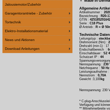
Made in Germ
Jalousiemotor/Zubehör
Allgemeine Artike
Artikelnummer :
202
Garagentorantriebe - Zubehör
Bezeichnung :
R20-1
GTIN :
42518529164
Tortechnik
Serie :
C18 Plus
Ø Antrieb :
R = Ø 5
Elektro-Installationsmaterial
Technische Daten
Leitungstyp :
steckba
News und Aktionen
Drehmoment (Nm) :
Drehzahl (min-1) : 17
Download Anleitungen
Endschaltbereich :
6
Einschaltdauer :
S2 
Schutzart IP :
44
Spannungsversorgun
Nennspannung :
230
Netzfrequenz :
50 Hz
Leistungsaufnahme :
Nennstrom :
0,70A
Gewicht :3,100
kg
Nennspannung: 230 V/
* C-plug-Anschlussle
Verfügung und können
** Mitnehmerbreite v