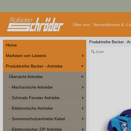
Über uns
Versandpreise & -L
Produktreihe Becker - An
Home
Zoom
Markisen von Lewens
Produktreihe Becker - Antriebe
Übersicht Antriebe
Mechanische Antriebe
Schmale Fenster Antriebe
Elektronische Antriebe
Sonnenschutzantriebe Kabel
Elektronischer ZIP Antriebe