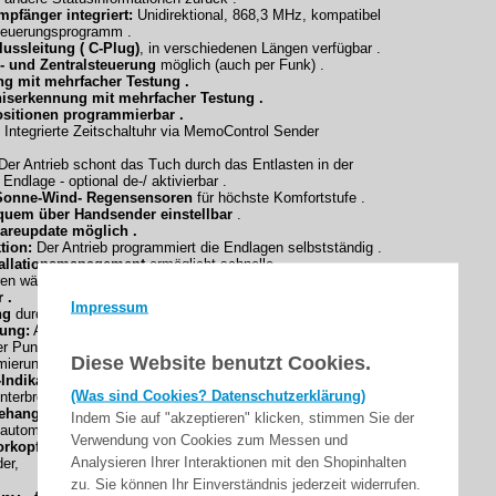
pfänger integriert:
Unidirektional, 868,3 MHz, kompatibel
teuerungsprogramm .
ussleitung ( C-Plug)
, in verschiedenen Längen verfügbar .
- und Zentralsteuerung
möglich (auch per Funk) .
ng mit mehrfacher Testung .
niserkennung mit mehrfacher Testung .
sitionen programmierbar .
Integrierte Zeitschaltuhr via MemoControl Sender
Der Antrieb schont das Tuch durch das Entlasten in der
Endlage - optional de-/ aktivierbar .
Sonne-Wind- Regensensoren
für höchste Komfortstufe .
quem über Handsender einstellbar
.
areupdate möglich .
ktion:
Der Antrieb programmiert die Endlagen selbstständig .
stallationsmanagement
ermöglicht schnelle
en während der Installation.
 .
Impressum
ng
durch einen bedrahteten 1-fach-Taster möglich .
lung:
Automatische Erkennung bei vorhandenem oberen
er Punkt-
Diese Website benutzt Cookies.
ierung oben/ unten .
Indikator:
Der Antrieb zeigt das Fehlen einer Endlage durch
(Was sind Cookies? Datenschutzerklärung)
unterbrechung an .
ehanglängenausgleich:
Ein Längen des Behangs wird
Indem Sie auf "akzeptieren" klicken, stimmen Sie der
automatisch, erkannt und korrigiert.
Verwendung von Cookies zum Messen und
orkopf
zum Ändern der Drehrichtung und zum Aktivieren
Analysieren Ihrer Interaktionen mit den Shopinhalten
er,
zu. Sie können Ihr Einverständnis jederzeit widerrufen.