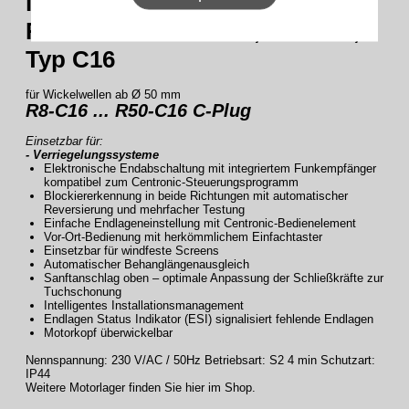
integriertem Funkempfänger
R8-C16 bis R50-C16 , Serie R ,
Typ C16
für Wickelwellen ab Ø 50 mm
R8-C16 ... R50-C16 C-Plug
Einsetzbar für:
- Verriegelungssysteme
Elektronische Endabschaltung mit integriertem Funkempfänger
kompatibel zum Centronic-Steuerungsprogramm
Blockiererkennung in beide Richtungen mit automatischer
Reversierung und mehrfacher Testung
Einfache Endlageneinstellung mit Centronic-Bedienelement
Vor-Ort-Bedienung mit herkömmlichem Einfachtaster
Einsetzbar für windfeste Screens
Automatischer Behanglängenausgleich
Sanftanschlag oben – optimale Anpassung der Schließkräfte zur
Tuchschonung
Intelligentes Installationsmanagement
Endlagen Status Indikator (ESI) signalisiert fehlende Endlagen
Motorkopf überwickelbar
Nennspannung: 230 V/AC / 50Hz Betriebsart: S2 4 min Schutzart:
IP44
Weitere Motorlager finden Sie hier im Shop.