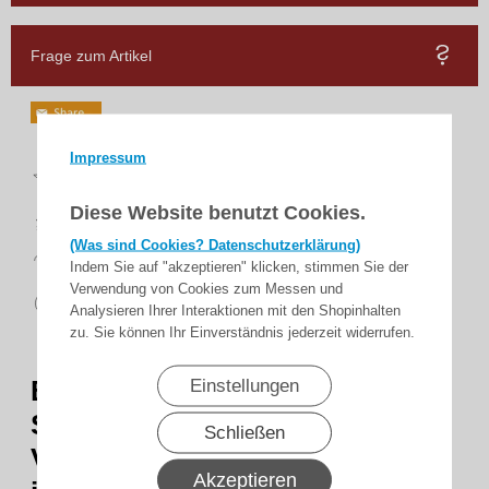
Frage zum Artikel
Impressum
Top
Bewertungen
schnelle
Diese Website benutzt Cookies.
Lieferung
(Was sind Cookies? Datenschutzerklärung)
14 Tage
Rückgaberecht
Indem Sie auf "akzeptieren" klicken, stimmen Sie der
Verwendung von Cookies zum Messen und
sicher
zahlen
Analysieren Ihrer Interaktionen mit den Shopinhalten
zu. Sie können Ihr Einverständnis jederzeit widerrufen.
Becker - Universal-
Einstellungen
Sonnenschutzantriebe
Schließen
Verriegelungssysteme mit
Akzeptieren