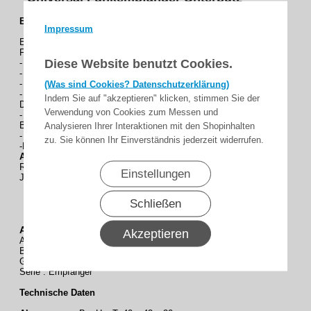
Beschreibung :
Impressum
Ermöglicht die Nachrüstung bereits verbauter Antriebe in die
FRITZ!Box-Hausautomation
Diese Website benutzt Cookies.
- One-button-learn-in: Einfaches Einlernen durch Tastendruck
- Drahtloses Softwareupdate möglich
- Anschluss eines zusätzlichen Bedienelementes möglich
(Was sind Cookies? Datenschutzerklärung)
- Einbau in jede Unterputz-Gerätedose Ø 58 mm nach
Indem Sie auf "akzeptieren" klicken, stimmen Sie der
DIN EN 49073 / DIN EN 60670 möglich
Verwendung von Cookies zum Messen und
- Einbau in jede tiefe Unterputz-Schalterdose hinter dem
Bedienelement möglich
Analysieren Ihrer Interaktionen mit den Shopinhalten
- Kombinierbar mit jedem Schalterprogramm
zu. Sie können Ihr Einverständnis jederzeit widerrufen.
-Definierte Fahrbefehle möglich
Anwendungsempfehlung
Rollladen
Einstellungen
Jalousie / Raffstore
Schließen
Allgemeine Artikel-Daten
Akzeptieren
Artikelnummer : 4035 000 202 0
Bezeichnung : VarioControl VC420 DECT Empfänger
GTIN : 4251852916834
Serie : Empfänger
Technische Daten