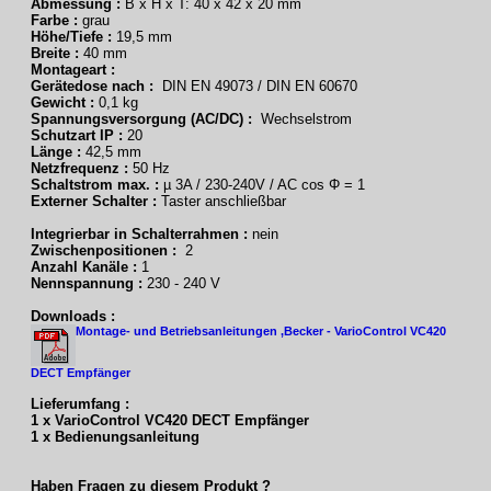
Abmessung :
B x H x T: 40 x 42 x 20 mm
Farbe :
grau
Höhe/Tiefe :
19,5 mm
Breite :
40 mm
Montageart :
Gerätedose nach :
DIN EN 49073 / DIN EN 60670
Gewicht :
0,1 kg
Spannungsversorgung (AC/DC) :
Wechselstrom
Schutzart IP :
20
Länge :
42,5 mm
Netzfrequenz :
50 Hz
Schaltstrom max. :
µ 3A / 230-240V / AC cos Φ = 1
Externer Schalter :
Taster anschließbar
Integrierbar in Schalterrahmen :
nein
Zwischenpositionen :
2
Anzahl Kanäle :
1
Nennspannung :
230 - 240 V
Downloads :
Montage- und Betriebsanleitungen ,Becker - VarioControl VC420
DECT Empfänger
Lieferumfang :
1 x VarioControl VC420 DECT Empfänger
1 x Bedienungsanleitung
Haben Fragen zu diesem Produkt ?