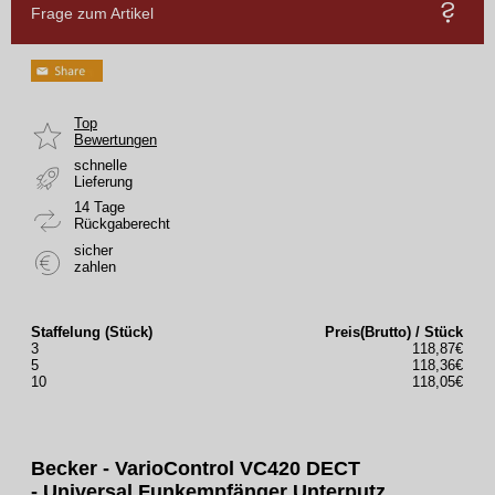
Frage zum Artikel
Top
Bewertungen
schnelle
Lieferung
14 Tage
Rückgaberecht
sicher
zahlen
Staffelung (Stück)
Preis(Brutto) / Stück
3
118,87€
5
118,36€
10
118,05€
Becker - VarioControl VC420 DECT
-
Universal Funkempfänger Unterputz