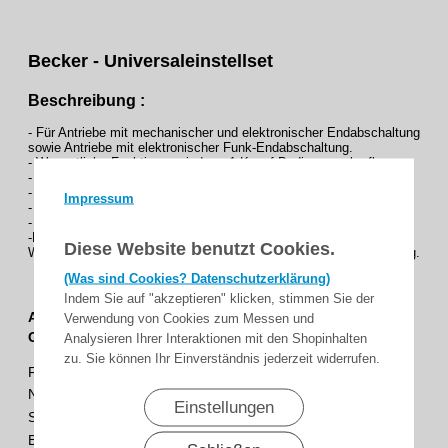
Becker - Universaleinstellset
Beschreibung :
- Für Antriebe mit mechanischer und elektronischer Endabschaltung
sowie Antriebe mit elektronischer Funk-Endabschaltung.
- Wesentliche Funktionen sind per 1-Knopf-Bedienung abrufbar.
- Netz- und Motorzuleitung integriert.
- Stabiles Industriegehäuse mit Stoßkantenschutz.
Impressum
- Externer Signalgeber anschließbar.
- Bedientasten hinterleuchtet.
-Motorzuleitung.
Diese Website benutzt Cookies.
Weitere angaben entnehmen Sie bitte aus der Bedienungsanleitung.
(Was sind Cookies? Datenschutzerklärung)
Indem Sie auf "akzeptieren" klicken, stimmen Sie der
Art.-Nr.
4935 000 001 0
Verwendung von Cookies zum Messen und
GTIN.-Nr. 4251852913918
Analysieren Ihrer Interaktionen mit den Shopinhalten
zu. Sie können Ihr Einverständnis jederzeit widerrufen.
Farbe
Schwarz
Netzanschluss
230 V / 50 Hz
Einstellungen
Schutzart
IP44
Belastbarkeit
max. 5A