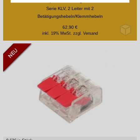
Compact-Verbindungsklemme
Serie KLV, 2 Leiter mit 2
Betätigungshebeln/Klemmhebeln
62,90
€
inkl. 19% MwSt.
zzgl. Versand