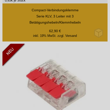
0,63
€ je Stück
Compact-Verbindungsklemme
Serie KLV, 3 Leiter mit 3
Betätigungshebeln/Klemmhebeln
62,90
€
inkl. 19% MwSt.
zzgl. Versand