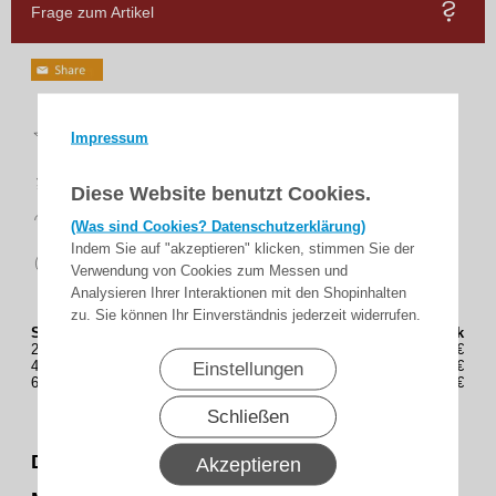
Frage zum Artikel
Top
Impressum
Bewertungen
schnelle
Lieferung
Diese Website benutzt Cookies.
14 Tage
Rückgaberecht
(Was sind Cookies? Datenschutzerklärung)
Indem Sie auf "akzeptieren" klicken, stimmen Sie der
sicher
zahlen
Verwendung von Cookies zum Messen und
Analysieren Ihrer Interaktionen mit den Shopinhalten
zu. Sie können Ihr Einverständnis jederzeit widerrufen.
Staffelung (Stück)
Preis(Brutto) / Stück
2
33,25€
4
32,73€
Einstellungen
6
32,22€
Schließen
Deckenkonsole, Deckenhalter für Lewens
Akzeptieren