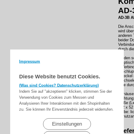
Kom
AD-
AD-3B A
Die Ansc
wird über
anderen 
beider Do
Verbindu
durch di
für den 
Impressum
- optisch
- Verbin
- Schlup
Diese Website benutzt Cookies.
- Deckel
Wechsele
- die du
(Was sind Cookies? Datenschutzerklärung)
Indem Sie auf "akzeptieren" klicken, stimmen Sie der
Gehäuse
Verwendung von Cookies zum Messen und
Dichtun
Maße (L
Analysieren Ihrer Interaktionen mit den Shopinhalten
122 x 52
zu. Sie können Ihr Einverständnis jederzeit widerrufen.
Farbe: li
Schutzart
Einstellungen
Liefe