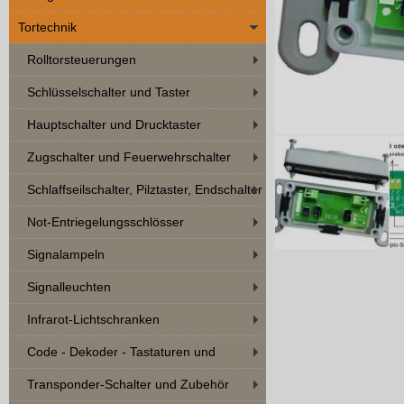
Tortechnik
Rolltorsteuerungen
Schlüsselschalter und Taster
Hauptschalter und Drucktaster
Zugschalter und Feuerwehrschalter
Schlaffseilschalter, Pilztaster, Endschalter
Not-Entriegelungsschlösser
Signalampeln
Signalleuchten
Infrarot-Lichtschranken
Code - Dekoder - Tastaturen und
Zubehör
Transponder-Schalter und Zubehör