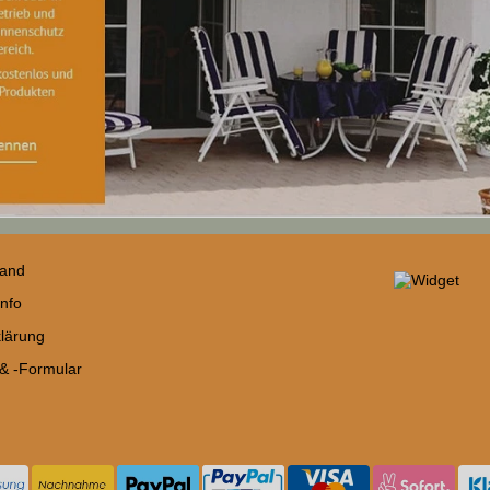
sand
nfo
lärung
 & -Formular