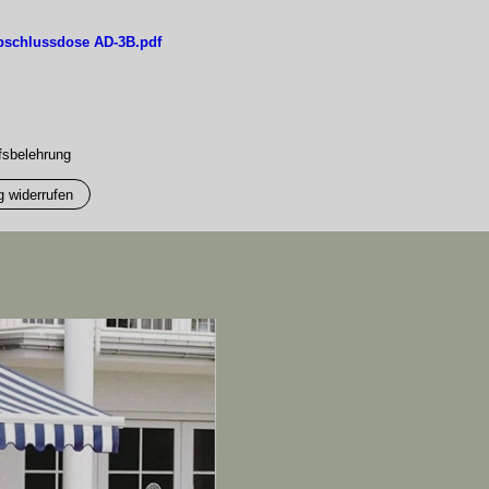
bschlussdose AD-3B.pdf
fsbelehrung
g widerrufen