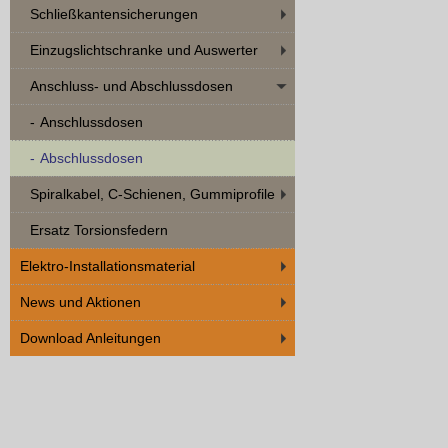
Schließkantensicherungen
Einzugslichtschranke und Auswerter
Anschluss- und Abschlussdosen
Anschlussdosen
Abschlussdosen
Spiralkabel, C-Schienen, Gummiprofile
Ersatz Torsionsfedern
Elektro-Installationsmaterial
News und Aktionen
Download Anleitungen