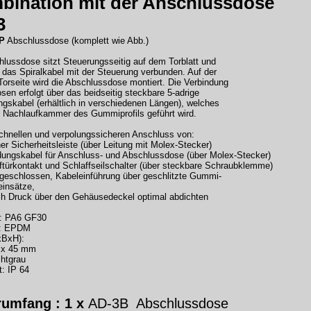
bination mit der Anschlussdose
3
P
Abschlussdose (komplett wie Abb.)
hlussdose sitzt Steuerungsseitig auf dem Torblatt und
 das Spiralkabel mit der Steuerung verbunden. Auf der
Torseite wird die Abschlussdose montiert. Die Verbindung
sen erfolgt über das beidseitig steckbare 5-adrige
ngskabel (erhältlich in verschiedenen Längen), welches
e Nachlaufkammer des Gummiprofils geführt wird.
schnellen und verpolungssicheren Anschluss von:
er Sicherheitsleiste (über Leitung mit Molex-Stecker)
dungskabel für Anschluss- und Abschlussdose (über Molex-Stecker)
ftürkontakt und Schlaffseilschalter (über steckbare Schraubklemme)
 geschlossen, Kabeleinführung über geschlitzte Gummi-
insätze,
rch Druck über den Gehäusedeckel optimal abdichten
: PA6 GF30
g: EPDM
xBxH):
 x 45 mm
chtgrau
: IP 64
rumfang : 1 x
AD-3B Abschlussdose