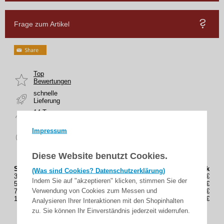
Frage zum Artikel
Top
Bewertungen
schnelle
Lieferung
14 Tage
Rückgaberecht
Impressum
sicher
zahlen
Diese Website benutzt Cookies.
Staffelung (Stück)
Preis(Brutto) / Stück
(Was sind Cookies? Datenschutzerklärung)
3
12,45€
Indem Sie auf "akzeptieren" klicken, stimmen Sie der
5
12,20€
Verwendung von Cookies zum Messen und
7
11,95€
10
11,45€
Analysieren Ihrer Interaktionen mit den Shopinhalten
zu. Sie können Ihr Einverständnis jederzeit widerrufen.