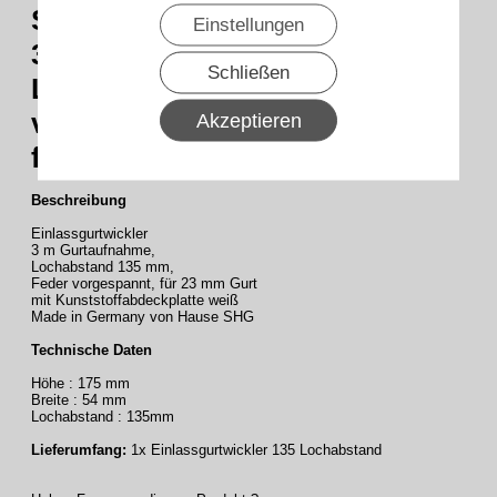
SHG - Einlass-Gurtwickler mit
Einstellungen
3m Gurtaufnahme
Schließen
Lochabstand 135mm
verzinkt, mit weißer Deckplatte,
Akzeptieren
für 23 mm Gurt
Beschreibung
Einlassgurtwickler
3 m Gurtaufnahme,
Lochabstand 135 mm,
Feder vorgespannt, für 23 mm Gurt
mit Kunststoffabdeckplatte weiß
Made in Germany von Hause SHG
Technische Daten
Höhe : 175 mm
Breite : 54 mm
Lochabstand : 135mm
Lieferumfang:
1x Einlassgurtwickler 135 Lochabstand