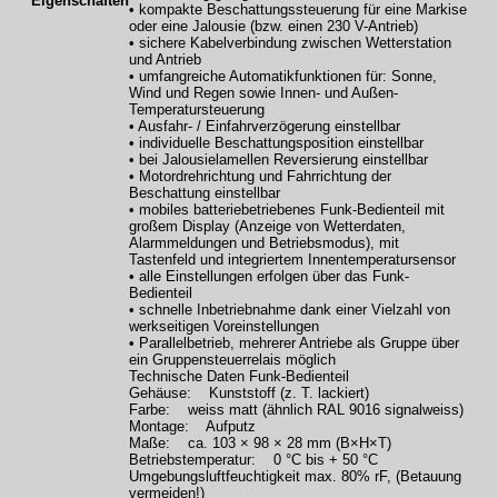
Eigenschaften
• kompakte Beschattungssteuerung für eine Markise
oder eine Jalousie (bzw. einen 230 V-Antrieb)
• sichere Kabelverbindung zwischen Wetterstation
und Antrieb
• umfangreiche Automatikfunktionen für: Sonne,
Wind und Regen sowie Innen- und Außen-
Temperatursteuerung
• Ausfahr- / Einfahrverzögerung einstellbar
• individuelle Beschattungsposition einstellbar
• bei Jalousielamellen Reversierung einstellbar
• Motordrehrichtung und Fahrrichtung der
Beschattung einstellbar
• mobiles batteriebetriebenes Funk-Bedienteil mit
großem Display (Anzeige von Wetterdaten,
Alarmmeldungen und Betriebsmodus), mit
Tastenfeld und integriertem Innentemperatursensor
• alle Einstellungen erfolgen über das Funk-
Bedienteil
• schnelle Inbetriebnahme dank einer Vielzahl von
werkseitigen Voreinstellungen
• Parallelbetrieb, mehrerer Antriebe als Gruppe über
ein Gruppensteuerrelais möglich
Technische Daten Funk-Bedienteil
Gehäuse: Kunststoff (z. T. lackiert)
Farbe: weiss matt (ähnlich RAL 9016 signalweiss)
Montage: Aufputz
Maße: ca. 103 × 98 × 28 mm (B×H×T)
Betriebstemperatur: 0 °C bis + 50 °C
Umgebungsluftfeuchtigkeit max. 80% rF, (Betauung
vermeiden!)