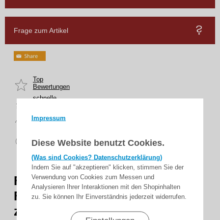
Frage zum Artikel
Top
Bewertungen
schnelle
Lieferung
14 Tage
Impressum
Rückgaberecht
sicher
Diese Website benutzt Cookies.
zahlen
(Was sind Cookies? Datenschutzerklärung)
Indem Sie auf "akzeptieren" klicken, stimmen Sie der
Verwendung von Cookies zum Messen und
FRABA 230V AC Auswerter
Analysieren Ihrer Interaktionen mit den Shopinhalten
Für bis zu zwei OSE oder bis
zu. Sie können Ihr Einverständnis jederzeit widerrufen.
zu zwei RAYTECTOR