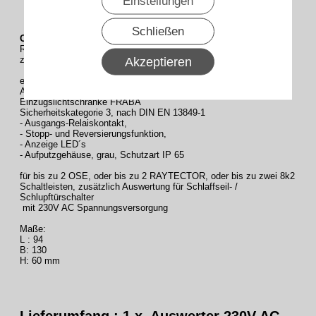
Einstellungen
Schließen
OSE-C-2323
230V AC Auswerter für bis zu 2 OSE oder bis zu 2
RAYTECTOR oder bis
Akzeptieren
zu zwei 8k2 Schaltleisten + Schlaffseil-/Schlupftürschalter
externe
Auswerteeinheiten für Opto-Schaltleiste FRABA OSE oder
Einzugslichtschranke FRABA
Sicherheitskategorie 3, nach DIN EN 13849-1
- Ausgangs-Relaiskontakt,
- Stopp- und Reversierungsfunktion,
- Anzeige LED´s
- Aufputzgehäuse, grau, Schutzart IP 65
für bis zu 2 OSE, oder bis zu 2 RAYTECTOR, oder bis zu zwei 8k2
Schaltleisten, zusätzlich Auswertung für Schlaffseil- /
Schlupftürschalter
mit 230V AC Spannungsversorgung
Maße:
L : 94
B: 130
H: 60 mm