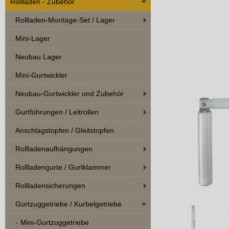
Rollladen - Zubehör
Rollladen-Montage-Set / Lager
Mini-Lager
Neubau Lager
Mini-Gurtwickler
Neubau-Gurtwickler und Zubehör
Gurtführungen / Leitrollen
Anschlagstopfen / Gleitstopfen
Rollladenaufhängungen
Rollladengurte / Gurtklammer
Rollladensicherungen
Gurtzuggetriebe / Kurbelgetriebe
Mini-Gurtzuggetriebe