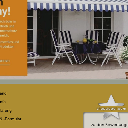
sand
nfo
lärung
 & -Formular