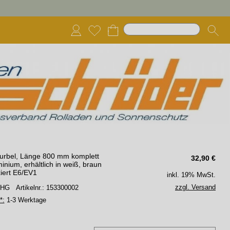
urbel, Länge 800 mm komplett
32,90
€
inium, erhältlich in weiß, braun
iert E6/EV1
inkl. 19% MwSt.
zzgl. Versand
 SHG
Artikelnr.: 153300002
*:
1-3 Werktage