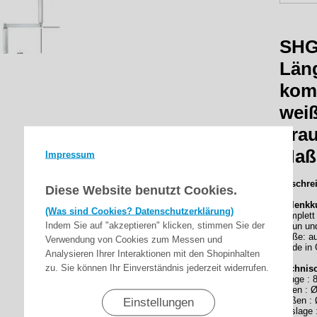
SHG
Län
komp
weiß
brau
Maß
Impressum
Beschre
Diese Website benutzt Cookies.
Gelenkk
(Was sind Cookies? Datenschutzerklärung)
komplett 
Indem Sie auf "akzeptieren" klicken, stimmen Sie der
braun un
Maße: a
Verwendung von Cookies zum Messen und
Made in
Analysieren Ihrer Interaktionen mit den Shopinhalten
zu. Sie können Ihr Einverständnis jederzeit widerrufen.
Technis
Länge :
Innen : 
Einstellungen
Außen :
Auslage