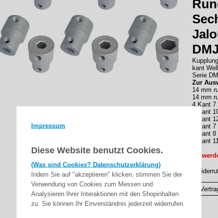
Rund
Sech
Jalo
DM
Kupplung
kant Wel
Serie DM
Zur Ausw
14 mm ru
14 mm ru
4 Kant 
4 Kant 
4 Kant 
Impressum
6 Kant 
6 Kant 
6 Kant 
Diese Website benutzt Cookies.
Es werde
(Was sind Cookies? Datenschutzerklärung)
▸Widerru
Indem Sie auf "akzeptieren" klicken, stimmen Sie der
Verwendung von Cookies zum Messen und
Vertra
Analysieren Ihrer Interaktionen mit den Shopinhalten
zu. Sie können Ihr Einverständnis jederzeit widerrufen.