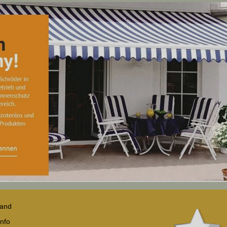
sand
nfo