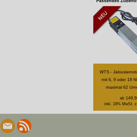
Passendes Zubehö
6
9
WTS - Jalousiemoto
mit 6, 9 oder 19 
maximal 62 Um
149,9
ab
inkl. 19% MwSt.
z