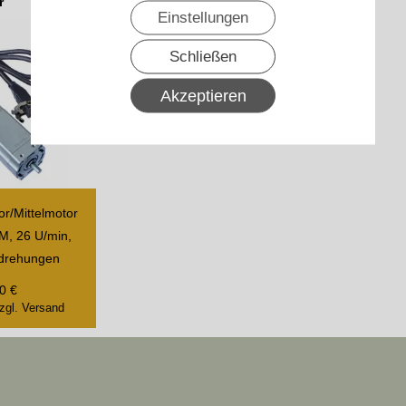
r
Einstellungen
Schließen
Akzeptieren
19
r/Mittelmotor
NM, 26 U/min,
drehungen
0
€
zgl. Versand