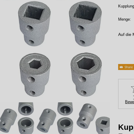
Kupplun
Menge:
Auf die 
Bewe
Kup