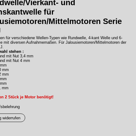
welle/Vierkant- und
skantwelle für
usiemotoren/Mittelmotoren Serie
J
en für verschiedene Wellen-Typen wie Rundwelle, 4-kant Welle und 6-
le mit diversen Aufnahmemaßen. Für Jalousiemotoren/Mittelmotoren der
J.
ahl stehen :
nd mit Nut 3,4 mm
nd mit Nut 4 mm
7 mm
10 mm
12 mm
7 mm
8 mm
11 mm
n 2 Stück je Motor benötigt!
fsbelehrung
g widerrufen