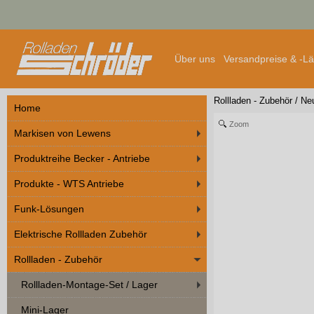
Über uns
Versandpreise & -L
Rollladen - Zubehör
/
Neu
Home
Zoom
Markisen von Lewens
Produktreihe Becker - Antriebe
Produkte - WTS Antriebe
Funk-Lösungen
Elektrische Rollladen Zubehör
Rollladen - Zubehör
Rollladen-Montage-Set / Lager
Mini-Lager