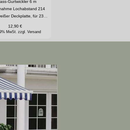
lass-Gurtwickler 6 m
nahme Lochabstand 214
eißer Deckplatte, für 23…
12,90
€
 19% MwSt.
zzgl. Versand