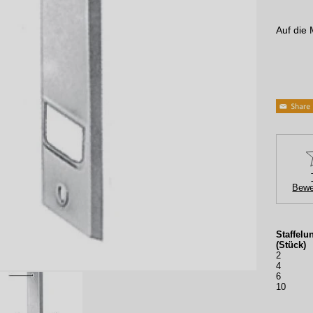
Auf die 
Bewe
Staffelu
(Stück)
2
4
6
10