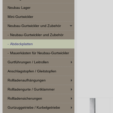
Neubau Lager
Mini-Gurtwickler
Neubau-Gurtwickler und Zubehör
Neubau-Gurtwickler und Zubehör
Abdeckplatten
Mauerkästen für Neubau-Gurtwickler
Gurtführungen / Leitrollen
Anschlagstopfen / Gleitstopfen
Rollladenaufhängungen
Rollladengurte / Gurtklammer
Rollladensicherungen
Gurtzuggetriebe / Kurbelgetriebe