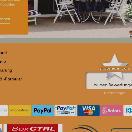
sand
nfo
lärung
 & -Formular