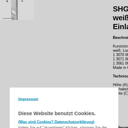
SHG 
wei
Einl
Beschre
Kunststo
weiß, Loc
1 3070 0
1 3071 0
1 3061 0
Made in
Technis
Höhe (A)
Lochabst
Breite (C
Impressum
Diese Website benutzt Cookies.
(Was sind Cookies? Datenschutzerklärung)
Indem Sie auf "akzeptieren" klicken, stimmen Sie der
Lieferum