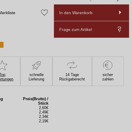
Merkliste
In den Warenkorb
Frage zum Artikel
Top
schnelle
14 Tage
sicher
rtungen
Lieferung
Rückgaberecht
zahlen
ng
Preis(Brutto) /
Stück
2,60€
2,49€
2,34€
2,19€