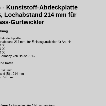
- Kunststoff-Abdeckplatte
ß, Lochabstand 214 mm für
ass-Gurtwickler
ibung
ff-Abdeckplatte
habstand 214 mm, für Einlassgurtwickler für Art.-Nr.
0 00
0 00
0 00
 Germany von Hause SHG
che Daten
: 248 mm
and (B) : 214 mm
) : 54,5 mm
fang:
1x Abdeckplatte 214 Lochabstand