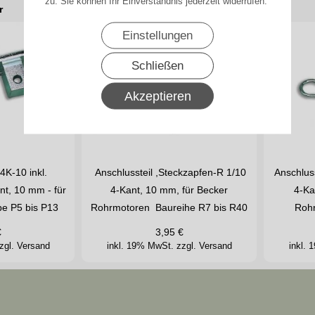
zu. Sie können Ihr Einverständnis jederzeit widerrufen.
r
Einstellungen
Schließen
Akzeptieren
4K-10 inkl.
Anschlussteil ,Steckzapfen-R 1/10
Anschluss
nt, 10 mm - für
4-Kant, 10 mm, für Becker
4-Ka
be P5 bis P13
Rohrmotoren Baureihe R7 bis R40
Rohr
€
3,95
€
zgl. Versand
inkl. 19% MwSt.
zzgl. Versand
inkl.