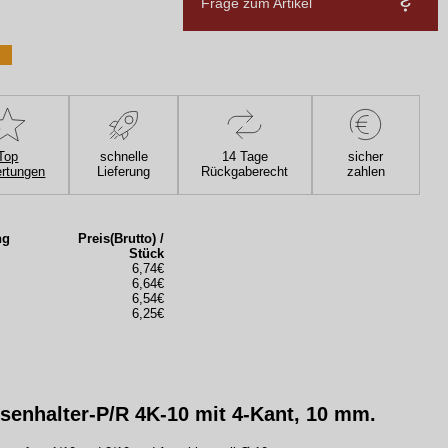
Frage zum Artikel
Top
schnelle
14 Tage
sicher
rtungen
Lieferung
Rückgaberecht
zahlen
ng
Preis(Brutto) /
Stück
6,74€
6,64€
6,54€
6,25€
senhalter-P/R 4K-10 mit 4-Kant, 10 mm.