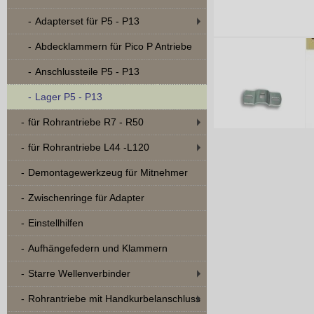
Adapterset für P5 - P13
Abdecklammern für Pico P Antriebe
Anschlussteile P5 - P13
Lager P5 - P13
für Rohrantriebe R7 - R50
für Rohrantriebe L44 -L120
Demontagewerkzeug für Mitnehmer
Zwischenringe für Adapter
Einstellhilfen
Aufhängefedern und Klammern
Starre Wellenverbinder
Rohrantriebe mit Handkurbelanschluss