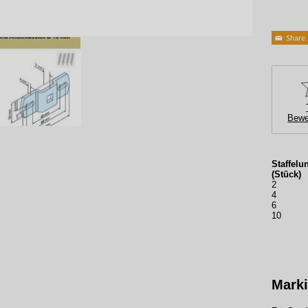
Bewe
Staffelu
(Stück)
2
4
6
10
Marki