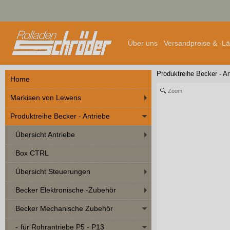
Über uns
Versandpreise & -L
Produktreihe Becker - An
Home
Zoom
Markisen von Lewens
Produktreihe Becker - Antriebe
Übersicht Antriebe
Box CTRL
Übersicht Steuerungen
Becker Elektronische -Zubehör
Becker Mechanische Zubehör
für Rohrantriebe P5 - P13