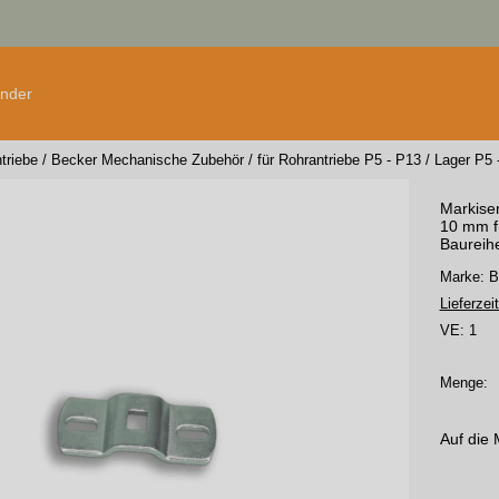
änder
triebe
/
Becker Mechanische Zubehör
/
für Rohrantriebe P5 - P13
/
Lager P5 
Markisen
10 mm f
Baureih
Marke: 
Lieferzeit
VE:
1
Menge:
Auf die 