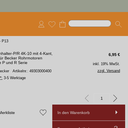
- P13
halter-P/R 4K-10 mit 4-Kant,
6,95
€
ür Becker Rohrmotoren
e P und R Serie
inkl. 19% MwSt.
zzgl. Versand
Becker
Artikelnr.: 49303000400
*:
3-5 Werktage
Merkliste
In den Warenkorb