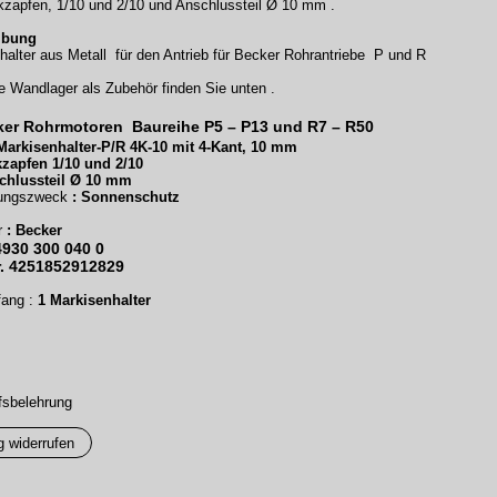
kzapfen, 1/10 und 2/10 und Anschlussteil Ø 10 mm .
ibung
halter aus Metall für den Antrieb für Becker Rohrantriebe P und R
 Wandlager als Zubehör finden Sie unten .
ker Rohrmotoren Baureihe P5 – P13 und R7 – R50
arkisenhalter-P/R 4K-10 mit 4-Kant, 10 mm
kzapfen 1/10 und 2/10
chlussteil Ø 10 mm
ungszweck
: Sonnenschutz
r
:
Becker
4930 300 040 0
. 4251852912829
fang :
1 Markisenhalter
fsbelehrung
g widerrufen