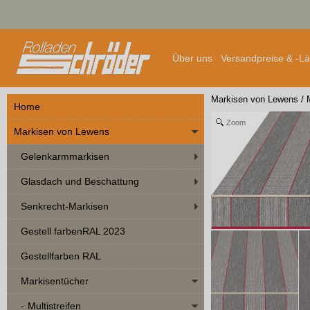
Über uns
Versandpreise & -L
Markisen von Lewens
/
Home
Zoom
Markisen von Lewens
Gelenkarmmarkisen
Glasdach und Beschattung
Senkrecht-Markisen
Gestell farbenRAL 2023
Gestellfarben RAL
Markisentücher
Multistreifen