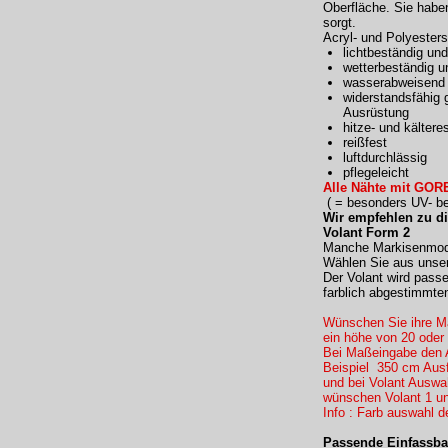
Oberfläche. Sie haben
sorgt.
Acryl- und Polyester
lichtbeständig und
wetterbeständig u
wasserabweisend 
widerstandsfähig 
Ausrüstung
hitze- und kältere
reißfest
luftdurchlässig
pflegeleicht
Alle Nähte mit GORE
( = besonders UV- bes
Wir empfehlen zu d
Volant Form 2
Manche Markisenmodel
Wählen Sie aus unser
Der Volant wird pass
farblich abgestimmte
Wünschen Sie ihre Ma
ein höhe von 20 oder
Bei Maßeingabe den 
Beispiel 350 cm Ausf
und bei Volant Ausw
wünschen Volant 1 un
Info : Farb auswahl d
Passende Einfassba