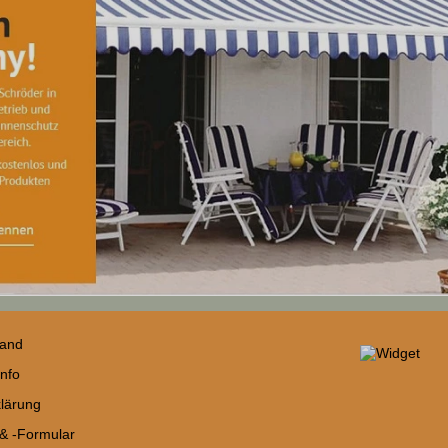
sand
nfo
lärung
 & -Formular