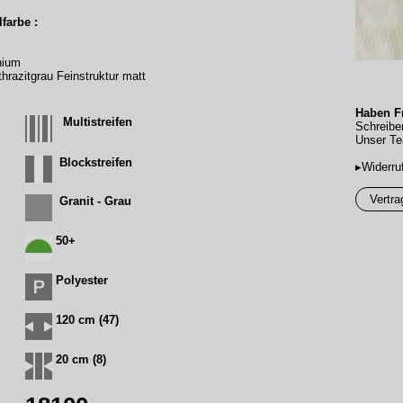
farbe :
nium
hrazitgrau Feinstruktur matt
Haben Fr
Multistreifen
Schreibe
Unser Te
Blockstreifen
▸Widerru
Vertra
Granit - Grau
50+
Polyester
120 cm (47)
20 cm (8)