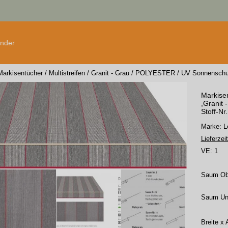
änder
Markisentücher
/
Multistreifen
/
Granit - Grau
/
POLYESTER
/
UV Sonnenschu
Markisen
,Granit 
Stoff-Nr
Marke:
Lieferzeit
VE:
1
Saum O
Saum Un
Breite x 