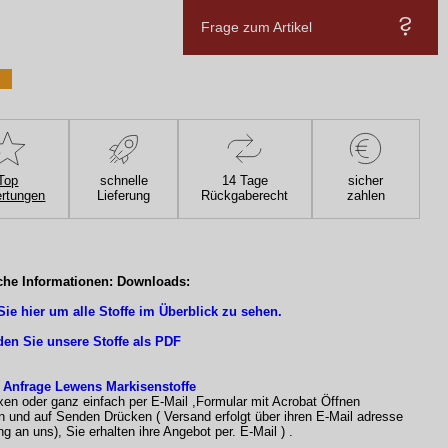
Frage zum Artikel
Top
schnelle
14 Tage
sicher
rtungen
Lieferung
Rückgaberecht
zahlen
che Informationen: Downloads:
Sie hier um alle Stoffe im Überblick zu sehen.
den Sie unsere Stoffe als PDF
 Anfrage Lewens Markisenstoffe
xen oder ganz einfach per E-Mail ,Formular mit Acrobat Öffnen
n und auf Senden Drücken ( Versand erfolgt über ihren E-Mail adresse
g an uns), Sie erhalten ihre Angebot per. E-Mail ) .