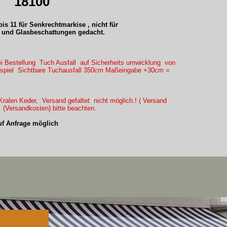
18100
is 11 für Senkrechtmarkise , nicht für
und Glasbeschattungen gedacht.
ei Bestellung Tuch Ausfall auf Sicherheits umwicklung von
eispiel Sichtbare Tuchausfall 350cm Maßeingabe +30cm =
ralen Keder, Versand gefaltet nicht möglich.! ( Versand
) (Versandkosten) bitte beachten.
f Anfrage möglich