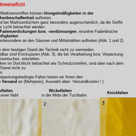
inweispflicht
n Markisenstoffen können
Unregelmäßigkeiten in der
henbeschaffenheit
auftreten.
nd bei Markisentüchern ganz besonders augenscheinlich, da die Stoffe
s Licht betrachtet werden.
 Fadenverdickungen bzw. -verdünnungen
, einzelne Fadenbrüche
lligkeiten
nsbesondere an den Säumen und Mittelnähten auftreten (Abb. 1 und 2)
h dem heutigen Stand der Technik nicht zu vermeiden.
dbar sind Knickspuren (Abb. 3), die bei Verarbeitung bzw. Verpackung
isentuches, entstehen.
rken im Durchlicht betrachtet wie Schmutzstreifen, sind aber nach dem
 Stand nicht zu
n.
rpackungsbedingte Falten bieten wir Ihnen den
n Versand
an (Mehrpreis). Auswahl oben Versandkosten.! )
falten
Wickelfalten
Knickfalten
iner Naht
in der Mitte der Tuchbahn