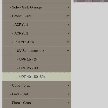
Sole - Gelb Orange
Granit - Grau
ACRYL 1
ACRYL 2
POLYESTER
UV Sonnenschutz
UPF 15 - 24
UPF 25 - 39
UPF 40 - 50, 50+
Caffe - Braun
Lava - Rot
Flora - Grün