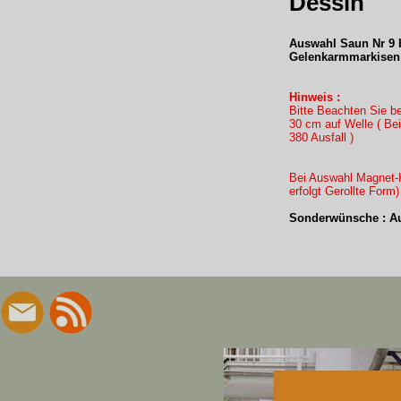
Dessin
Auswahl Saun Nr 9 b
Gelenkarmmarkisen 
Hinweis :
Bitte Beachten Sie b
30 cm auf Welle ( B
380 Ausfall )
Bei Auswahl Magnet-K
erfolgt Gerollte Form
Sonderwünsche : Au