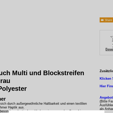
Bewe
uch Multi und Blockstreifen
Zusätzli
Klicken 
Grau
Hier Fin
Polyester
Angebot
her
(Bitte Fa
sich durch außergewöhnliche Haltbarkeit und einen textlilen
Ausfühle
hmer Haptik aus.
als Anhan
besonders elastisch und haben eine angenehm flauschige