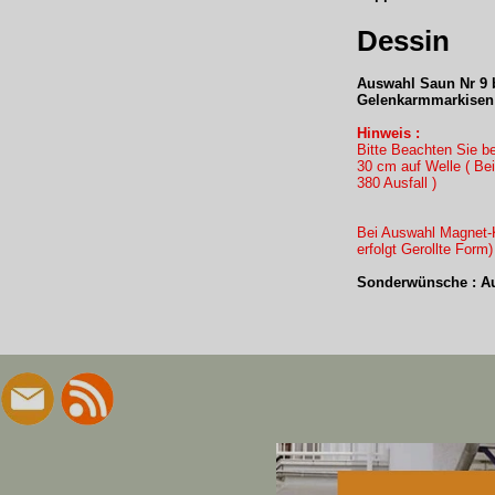
Dessin
Auswahl Saun Nr 9 b
Gelenkarmmarkisen 
Hinweis :
Bitte Beachten Sie b
30 cm auf Welle ( B
380 Ausfall )
Bei Auswahl Magnet-K
erfolgt Gerollte Form
Sonderwünsche : Au