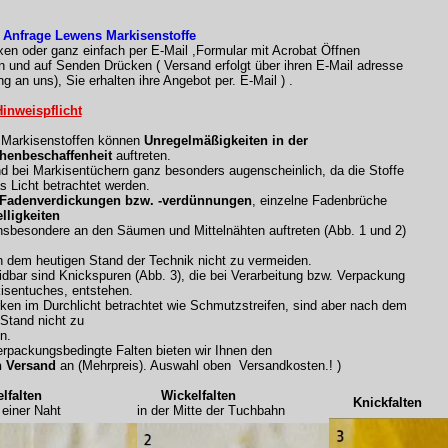
 Anfrage Lewens Markisenstoffe
xen oder ganz einfach per E-Mail ,Formular mit Acrobat Öffnen
n und auf Senden Drücken ( Versand erfolgt über ihren E-Mail adresse
g an uns), Sie erhalten ihre Angebot per. E-Mail ) .
inweispflicht
n Markisenstoffen können
Unregelmäßigkeiten in der
henbeschaffenheit
auftreten.
nd bei Markisentüchern ganz besonders augenscheinlich, da die Stoffe
s Licht betrachtet werden.
 Fadenverdickungen bzw. -verdünnungen
, einzelne Fadenbrüche
lligkeiten
nsbesondere an den Säumen und Mittelnähten auftreten (Abb. 1 und 2)
h dem heutigen Stand der Technik nicht zu vermeiden.
dbar sind Knickspuren (Abb. 3), die bei Verarbeitung bzw. Verpackung
isentuches, entstehen.
rken im Durchlicht betrachtet wie Schmutzstreifen, sind aber nach dem
 Stand nicht zu
n.
rpackungsbedingte Falten bieten wir Ihnen den
n Versand
an (Mehrpreis). Auswahl oben Versandkosten.! )
falten
Wickelfalten
Knickfalten
iner Naht
in der Mitte der Tuchbahn