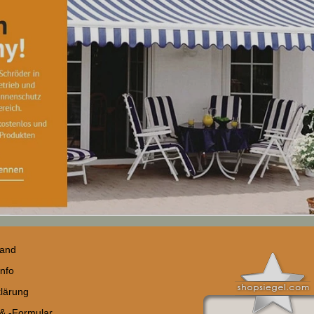
sand
nfo
lärung
 & -Formular