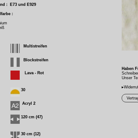
nd : E73 und E929
farbe :
nium
eiß
Multistreifen
Blockstreifen
Haben Fr
Lava - Rot
Schreibe
Unser Te
▸Widerru
30
Vertra
Acryl 2
120 cm (47)
30 cm (12)