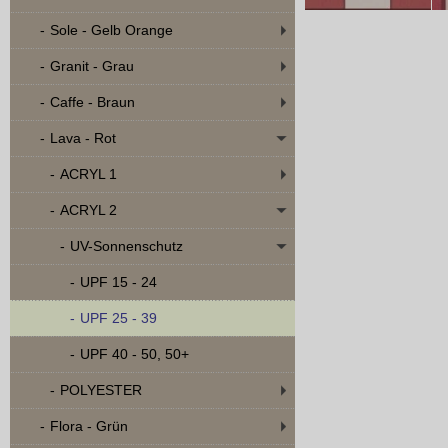
Sole - Gelb Orange
Granit - Grau
Caffe - Braun
Lava - Rot
ACRYL 1
ACRYL 2
UV-Sonnenschutz
UPF 15 - 24
UPF 25 - 39
UPF 40 - 50, 50+
POLYESTER
Flora - Grün