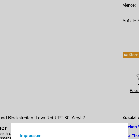
Menge:
Auf die 
Bewe
und Blockstreifen ,Lava Rot UPF 30, Acryl 2
Zusätzli
her
Klicken 
sich durch außergewöhnliche Haltbarkeit und einen textlilen
Impressum
Hier Fin
hmer Haptik aus.