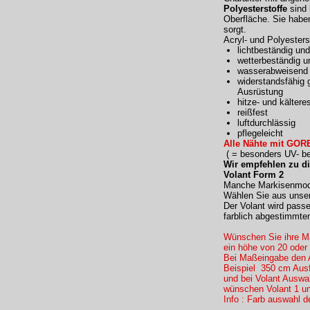
Polyesterstoffe
sind 
Oberfläche. Sie haben
sorgt.
Acryl- und Polyester
lichtbeständig und
wetterbeständig u
wasserabweisend 
widerstandsfähig 
Ausrüstung
hitze- und kältere
reißfest
luftdurchlässig
pflegeleicht
Alle Nähte mit GORE
( = besonders UV- bes
Wir empfehlen zu d
Volant Form 2
Manche Markisenmodel
Wählen Sie aus unser
Der Volant wird pass
farblich abgestimmte
Wünschen Sie ihre Ma
ein höhe von 20 oder
Bei Maßeingabe den 
Beispiel 350 cm Ausf
und bei Volant Ausw
wünschen Volant 1 un
Info : Farb auswahl d