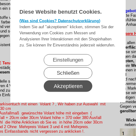
besonders elastisch und haben eine angenehm flauschige
 ein sehr gutes Rückstellverhalten, das für ein glattes Tuch
Angebot
Diese Website benutzt Cookies.
(Bitte Fa
stoffe von Lewens sind:
Ausfühle
(Was sind Cookies? Datenschutzerklärung)
 farbecht
als Anhan
nd verrottungsfest
Indem Sie auf "akzeptieren" klicken, stimmen Sie der
und schnell trocknend
Verwendung von Cookies zum Messen und
Unsere H
gegen Umwelteinflüsse durch Teflon-bzw. Cleangard-
Analysieren Ihrer Interaktionen mit den Shopinhalten
Bei alle
sistent
zu. Sie können Ihr Einverständnis jederzeit widerrufen.
Oberfläc
Diese si
gegen da
Einstellungen
Knoten,
 Tenara CLEAR Nähfaden konfektioniert !
sowie
We
tädig und reißfest. )
können i
iesem Dessin:
Schließen
und
sind nac
le sind nur mit einem Volant vollständig.
Unvermei
Akzeptieren
en 4 Volantformen.
des Mark
end zum Rapport des Dessins geschnitten und mit dem
Diese wi
n Einfassband abgeschlossen.
heutigen
vermeide
rkisentuch mit einen Volant ? , Wir haben zur Auswahl mit
Gegen ve
 30 cm
gerollte
Ausfallmaß gewünschte Volant höhe mit eingeben (
all + 20cm oder 30cm Volant höhe = 370 oder 380 Ausfall
Wickel
ahl die Höhe Anklicken ob Sie es in höhe 20cm oder 30cm
neben e
d 2 Ohne Mehrpreis Volant 3 und 4 mit Mehrpreis.
es Einfassbands nicht vergessen zu anklicken !.