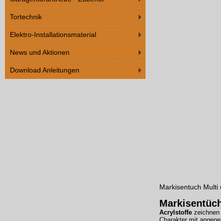
Tortechnik
Elektro-Installationsmaterial
News und Aktionen
Download Anleitungen
Markisentuch Multi 
Markisentüc
Acrylstoffe
zeichnen 
Charakter mit angene