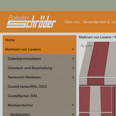
Über uns
Versandpreise & -L
Markisen von Lewens
/
Home
Zoom
Markisen von Lewens
Gelenkarmmarkisen
Glasdach und Beschattung
Senkrecht-Markisen
Gestell farbenRAL 2023
Gestellfarben RAL
Markisentücher
Multistreifen