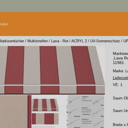
änder
Markisentücher
/
Multistreifen
/
Lava - Rot
/
ACRYL 2
/
UV-Sonnenschutz
/
UP
Markisen
,Lava Ro
11981
Marke:
Lieferzeit
VE:
1
Saum O
Saum Un
Breite x 