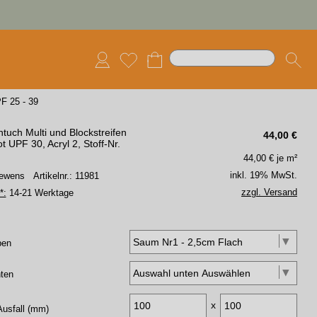
F 25 - 39
tuch Multi und Blockstreifen
44,00
€
t UPF 30, Acryl 2, Stoff-Nr.
44,00
€ je m²
inkl. 19% MwSt.
 Lewens
Artikelnr.: 11981
zzgl. Versand
*:
14-21 Werktage
ben
ten
x
Ausfall (mm)