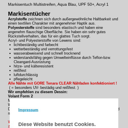
Markisentuch Multistreifen, Aqua Blau, UPF 50+, Acryl 1
Markisentücher
Acrylstoffe
zeichnen sich durch außergewöhnliche Haltbarkeit und
einen textlilen Charakter mit angenehmer Haptik aus.
Polyesterstoffe
sind besonders elastisch und haben eine
angenehm flauschige Oberfläche. Sie haben ein sehr gutes
Rückstellverhalten, das für ein glattes Tuch sorgt.
Acryl- und Polyesterstoffe von Lewens sind:
lichtbeständig und farbecht
wetterbeständig und verrottungsfest
wasserabweisend und schnell trocknend
widerstandsfähig gegen Umwelteinflüsse durch Teflon-bzw.
Cleangard-Ausrüstung
hitze- und kälteresistent
reißfest
luftdurchlässig
pflegeleicht
Alle Nähte mit GORE Tenara CLEAR Nähfaden konfektioniert !
( = besonders UV- bestädig und reißfest. )
Wir empfehlen zu diesem Dessin:
Volant Form 2
Manche Markisenmodelle sind nur mit einem Volant vollständig.
Wählen Sie aus unseren 4 Volantformen.
Der Volant wird passend zum Rapport des Dessins geschnitten und
Impressum
mit dem farblich abgestimmten Einfassband abgeschlossen.
Wünschen Sie ihre Markisentuch mit einen Volant ? , Wir haben
Diese Website benutzt Cookies.
zur Auswahl mit ein höhe von 20 oder 30 cm