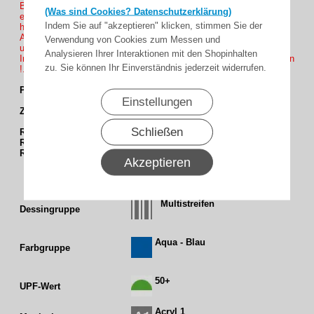
Bei Maßeingabe den Ausfallmaß gewünschte Volant höhe mit
(Was sind Cookies? Datenschutzerklärung)
eingeben ( Beispiel 350 cm Ausfall + 20cm oder 30cm Volant
Indem Sie auf "akzeptieren" klicken, stimmen Sie der
höhe = 370 oder 380 Ausfall und bei Volant Auswahl die Höhe
Anklicken ob Sie es in höhe 20cm oder 30cm wünschen Volant 1
Verwendung von Cookies zum Messen und
und 2 Ohne Mehrpreis Volant 3 und 4 mit Mehrpreis.
Analysieren Ihrer Interaktionen mit den Shopinhalten
Info : Farb auswahl des Einfassbands nicht vergessen zu anklicken
zu. Sie können Ihr Einverständnis jederzeit widerrufen.
!.
Passende Einfassband : E75 und E79
Einstellungen
Zur Passende Gestelfarbe :
Schließen
RAL 9006
weißaluminium
RAL 9016
verkehrsweiß
RAL 9007
graualuminium
Akzeptieren
Multistreifen
Dessingruppe
Aqua - Blau
Farbgruppe
50+
UPF-Wert
Acryl 1