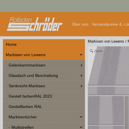
Über uns
Versandpreise & -L
Markisen von Lewens
/
Home
Zoom
Markisen von Lewens
Gelenkarmmarkisen
Glasdach und Beschattung
Senkrecht-Markisen
Gestell farbenRAL 2023
Gestellfarben RAL
Markisentücher
Multistreifen