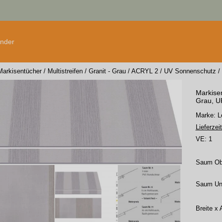
änder
Markisentücher
/
Multistreifen
/
Granit - Grau
/
ACRYL 2
/
UV Sonnenschutz
/
Markisen
Grau, UP
Marke:
Lieferzeit
VE:
1
Saum O
Saum Un
Breite x 