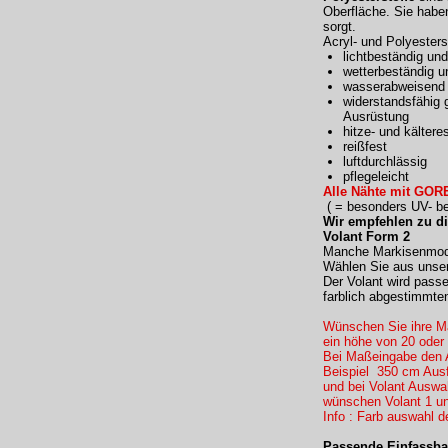
Oberfläche. Sie haben
sorgt.
Acryl- und Polyester
lichtbeständig und
wetterbeständig u
wasserabweisend 
widerstandsfähig 
Ausrüstung
hitze- und kältere
reißfest
luftdurchlässig
pflegeleicht
Alle Nähte mit GORE
( = besonders UV- bes
Wir empfehlen zu d
Volant Form 2
Manche Markisenmodel
Wählen Sie aus unser
Der Volant wird pass
farblich abgestimmte
Wünschen Sie ihre Ma
ein höhe von 20 oder
Bei Maßeingabe den 
Beispiel 350 cm Ausf
und bei Volant Ausw
wünschen Volant 1 un
Info : Farb auswahl d
Passende Einfassba