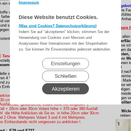
Impressum
 ein sehr gutes Rückstellverhalten, das für ein glattes Tuch
Angebot
(Bitte Fa
stoffe von Lewens sind:
Ausfühle
Diese Website benutzt Cookies.
 farbecht
als Anhan
nd verrottungsfest
und schnell trocknend
(Was sind Cookies? Datenschutzerklärung)
Unsere H
gegen Umwelteinflüsse durch Teflon-bzw. Cleangard-
Indem Sie auf "akzeptieren" klicken, stimmen Sie der
Bei alle
Verwendung von Cookies zum Messen und
sistent
Oberfläc
Analysieren Ihrer Interaktionen mit den Shopinhalten
Diese si
zu. Sie können Ihr Einverständnis jederzeit widerrufen.
gegen da
Knoten,
 Tenara CLEAR Nähfaden konfektioniert !
sowie
We
tädig und reißfest. )
können i
Einstellungen
iesem Dessin:
und
sind nac
le sind nur mit einem Volant vollständig.
Schließen
Unvermei
en 4 Volantformen.
des Mark
end zum Rapport des Dessins geschnitten und mit dem
Diese wi
n Einfassband abgeschlossen.
Akzeptieren
heutigen
vermeide
rkisentuch mit einen Volant ? , Wir haben zur Auswahl mit
Gegen ve
 30 cm
gerollte
Ausfallmaß gewünschte Volant höhe mit eingeben (
all + 20cm oder 30cm Volant höhe = 370 oder 380 Ausfall
Wickel
ahl die Höhe Anklicken ob Sie es in höhe 20cm oder 30cm
neben e
d 2 Ohne Mehrpreis Volant 3 und 4 mit Mehrpreis.
es Einfassbands nicht vergessen zu anklicken !.
nd : E79 und E727