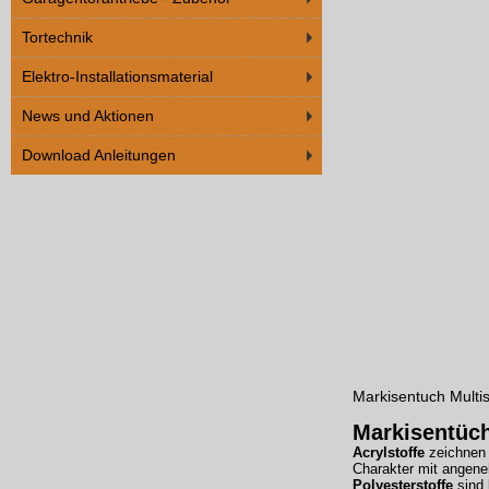
Tortechnik
Elektro-Installationsmaterial
News und Aktionen
Download Anleitungen
Markisentuch Multis
Markisentüc
Acrylstoffe
zeichnen 
Charakter mit angene
Polyesterstoffe
sind 