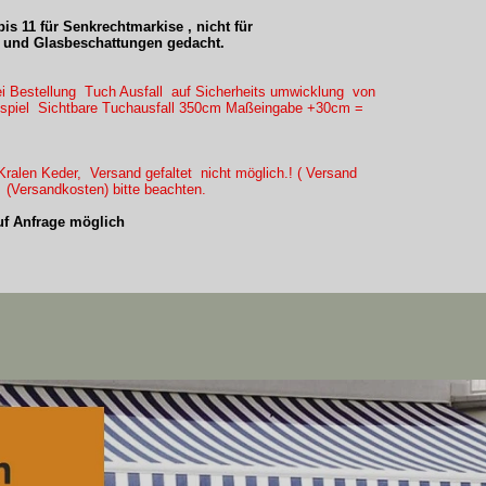
is 11 für Senkrechtmarkise , nicht für
und Glasbeschattungen gedacht.
ei Bestellung Tuch Ausfall auf Sicherheits umwicklung von
eispiel Sichtbare Tuchausfall 350cm Maßeingabe +30cm =
ralen Keder, Versand gefaltet nicht möglich.! ( Versand
) (Versandkosten) bitte beachten.
f Anfrage möglich