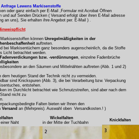
 Anfrage Lewens Markisenstoffe
xen oder ganz einfach per E-Mail ,Formular mit Acrobat Öffnen
n und auf Senden Drücken ( Versand erfolgt über ihren E-Mail adresse
g an uns), Sie erhalten ihre Angebot per. E-Mail ) .
inweispflicht
n Markisenstoffen können
Unregelmäßigkeiten in der
henbeschaffenheit
auftreten.
nd bei Markisentüchern ganz besonders augenscheinlich, da die Stoffe
s Licht betrachtet werden.
 Fadenverdickungen bzw. -verdünnungen
, einzelne Fadenbrüche
lligkeiten
nsbesondere an den Säumen und Mittelnähten auftreten (Abb. 1 und 2)
h dem heutigen Stand der Technik nicht zu vermeiden.
dbar sind Knickspuren (Abb. 3), die bei Verarbeitung bzw. Verpackung
isentuches, entstehen.
rken im Durchlicht betrachtet wie Schmutzstreifen, sind aber nach dem
 Stand nicht zu
n.
rpackungsbedingte Falten bieten wir Ihnen den
n Versand
an (Mehrpreis). Auswahl oben Versandkosten.! )
falten
Wickelfalten
Knickfalten
iner Naht
in der Mitte der Tuchbahn