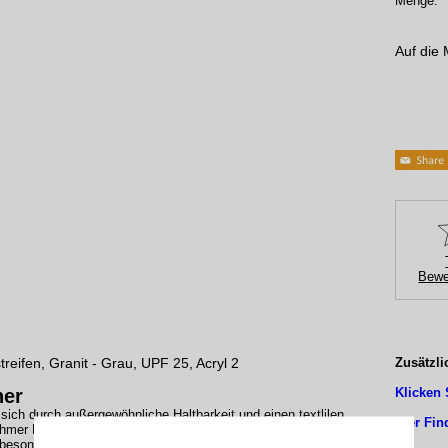
Menge:
Auf die 
Bewe
treifen, Granit - Grau, UPF 25, Acryl 2
Zusätzli
her
Klicken 
sich durch außergewöhnliche Haltbarkeit und einen textlilen
Hier Fin
hmer Haptik aus.
besonders elastisch und haben eine angenehm flauschige