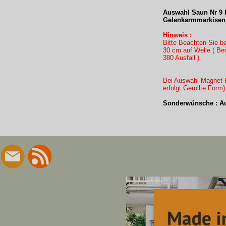
Auswahl Saun Nr 9 b
Gelenkarmmarkisen 
Hinweis :
Bitte Beachten Sie b
30 cm auf Welle ( B
380 Ausfall )
Bei Auswahl Magnet-K
erfolgt Gerollte Form
Sonderwünsche : Au