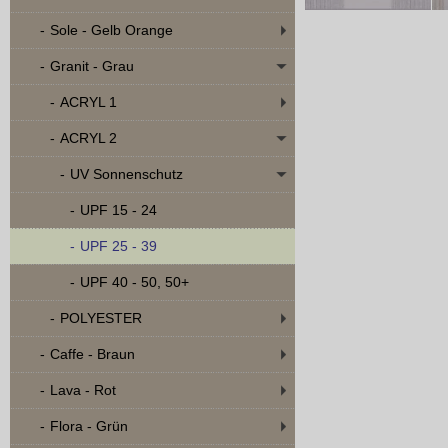
Sole - Gelb Orange
Granit - Grau
ACRYL 1
ACRYL 2
UV Sonnenschutz
UPF 15 - 24
UPF 25 - 39
UPF 40 - 50, 50+
POLYESTER
Caffe - Braun
Lava - Rot
Flora - Grün