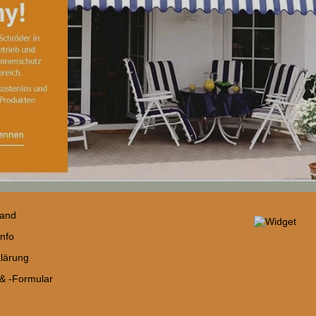
sand
nfo
lärung
 & -Formular