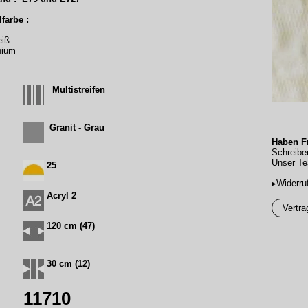
farbe :
eiß
nium
Multistreifen
Granit - Grau
Haben Fr
Schreibe
Unser Te
25
▸Widerru
Acryl 2
Vertra
120 cm (47)
30 cm (12)
11710