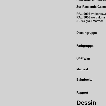
Zur Passende Gestel
RAL 9016
verkehrsw
RAL 9006
weißalumi
SL 93
grau/marmor
Dessingruppe
Farbgruppe
UPF-Wert
Matrieal
Bahnbreite
Rapport
Dessin