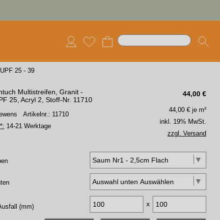
UPF 25 - 39
tuch Multistreifen, Granit -
44,00
€
F 25, Acryl 2, Stoff-Nr. 11710
44,00
€ je m²
 Lewens
Artikelnr.: 11710
inkl. 19% MwSt.
*:
14-21 Werktage
zzgl. Versand
ben
ten
x
Ausfall (mm)