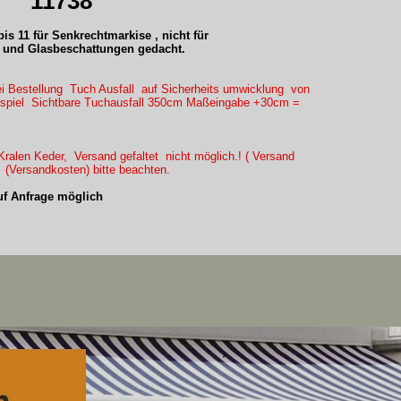
11738
is 11 für Senkrechtmarkise , nicht für
und Glasbeschattungen gedacht.
ei Bestellung Tuch Ausfall auf Sicherheits umwicklung von
eispiel Sichtbare Tuchausfall 350cm Maßeingabe +30cm =
ralen Keder, Versand gefaltet nicht möglich.! ( Versand
) (Versandkosten) bitte beachten.
f Anfrage möglich