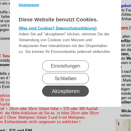
 ein sehr gutes Rückstellverhalten, das für ein glattes Tuch
Impressum
Angebot
(Bitte Fa
stoffe von Lewens sind:
Ausfühle
 farbecht
Diese Website benutzt Cookies.
als Anhan
nd verrottungsfest
und schnell trocknend
Unsere H
(Was sind Cookies? Datenschutzerklärung)
gegen Umwelteinflüsse durch Teflon-bzw. Cleangard-
Indem Sie auf "akzeptieren" klicken, stimmen Sie der
Bei alle
sistent
Verwendung von Cookies zum Messen und
Oberfläc
Diese si
Analysieren Ihrer Interaktionen mit den Shopinhalten
gegen da
zu. Sie können Ihr Einverständnis jederzeit widerrufen.
Knoten,
 Tenara CLEAR Nähfaden konfektioniert !
sowie
We
tädig und reißfest. )
können i
iesem Dessin:
Einstellungen
und
sind nac
le sind nur mit einem Volant vollständig.
Unvermei
Schließen
en 4 Volantformen.
des Mark
end zum Rapport des Dessins geschnitten und mit dem
Diese wi
n Einfassband abgeschlossen.
heutigen
Akzeptieren
vermeide
rkisentuch mit einen Volant ? , Wir haben zur Auswahl mit
Gegen ve
 30 cm
gerollte
Ausfallmaß gewünschte Volant höhe mit eingeben (
all + 20cm oder 30cm Volant höhe = 370 oder 380 Ausfall
Wickel
ahl die Höhe Anklicken ob Sie es in höhe 20cm oder 30cm
neben e
d 2 Ohne Mehrpreis Volant 3 und 4 mit Mehrpreis.
es Einfassbands nicht vergessen zu anklicken !.
nd : E11 und E84