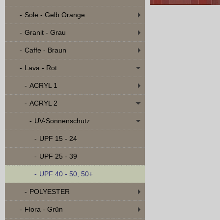
Sole - Gelb Orange
Granit - Grau
Caffe - Braun
Lava - Rot
ACRYL 1
ACRYL 2
UV-Sonnenschutz
UPF 15 - 24
UPF 25 - 39
UPF 40 - 50, 50+
POLYESTER
Flora - Grün