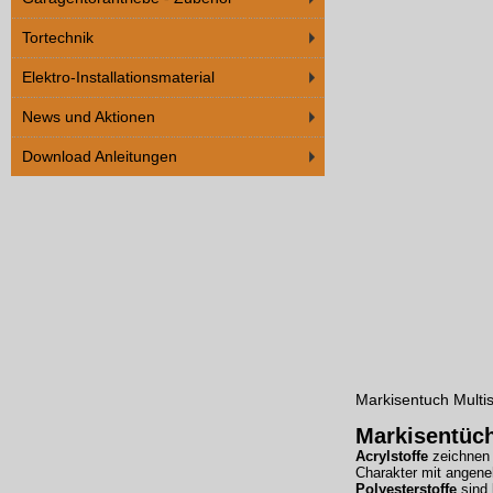
Tortechnik
Elektro-Installationsmaterial
News und Aktionen
Download Anleitungen
Markisentuch Multis
Markisentüc
Acrylstoffe
zeichnen 
Charakter mit angene
Polyesterstoffe
sind 