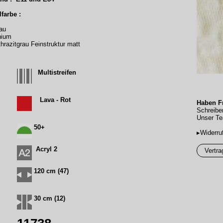
farbe :
au
nium
razitgrau Feinstruktur matt
Multistreifen
Lava - Rot
Haben Fr
Schreibe
Unser Te
50+
▸Widerru
Acryl 2
Vertra
120 cm (47)
30 cm (12)