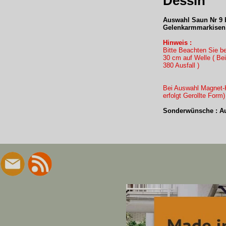
Dessin
Auswahl Saun Nr 9 b
Gelenkarmmarkisen 
Hinweis :
Bitte Beachten Sie b
30 cm auf Welle ( B
380 Ausfall )
Bei Auswahl Magnet-K
erfolgt Gerollte Form
Sonderwünsche : Au