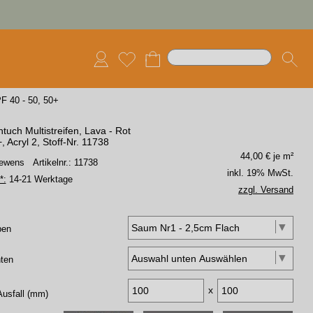
F 40 - 50, 50+
tuch Multistreifen, Lava - Rot
 Acryl 2, Stoff-Nr. 11738
44,00
€ je m²
 Lewens
Artikelnr.: 11738
inkl. 19% MwSt.
*:
14-21 Werktage
zzgl. Versand
ben
ten
x
Ausfall (mm)