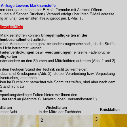
 Anfrage Lewens Markisenstoffe
xen oder ganz einfach per E-Mail ,Formular mit Acrobat Öffnen
n und auf Senden Drücken ( Versand erfolgt über ihren E-Mail adresse
g an uns), Sie erhalten ihre Angebot per. E-Mail ) .
inweispflicht
n Markisenstoffen können
Unregelmäßigkeiten in der
henbeschaffenheit
auftreten.
nd bei Markisentüchern ganz besonders augenscheinlich, da die Stoffe
s Licht betrachtet werden.
 Fadenverdickungen bzw. -verdünnungen
, einzelne Fadenbrüche
lligkeiten
nsbesondere an den Säumen und Mittelnähten auftreten (Abb. 1 und 2)
h dem heutigen Stand der Technik nicht zu vermeiden.
dbar sind Knickspuren (Abb. 3), die bei Verarbeitung bzw. Verpackung
isentuches, entstehen.
rken im Durchlicht betrachtet wie Schmutzstreifen, sind aber nach dem
 Stand nicht zu
n.
rpackungsbedingte Falten bieten wir Ihnen den
n Versand
an (Mehrpreis). Auswahl oben Versandkosten.! )
falten
Wickelfalten
Knickfalten
iner Naht
in der Mitte der Tuchbahn