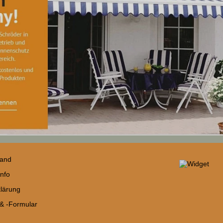
sand
nfo
lärung
 & -Formular