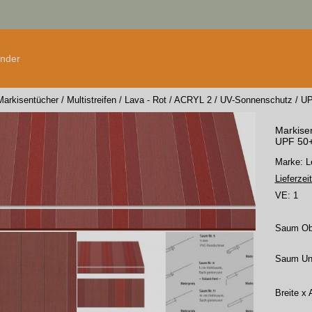
änder
Markisentücher
/
Multistreifen
/
Lava - Rot
/
ACRYL 2
/
UV-Sonnenschutz
/
UP
Markisen
UPF 50+,
Marke:
Lieferzeit
VE:
1
Saum O
Saum Un
Breite x 