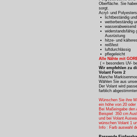
Oberfläche. Sie haben
sorgt.
Acryl- und Polyester
lichtbeständig und
wetterbeständig u
wasserabweisend 
widerstandsfähig 
Ausrüstung
hitze- und kältere
reißfest
luftdurchlässig
pflegeleicht
Alle Nähte mit GORE
( = besonders UV- bes
Wir empfehlen zu d
Volant Form 2
Manche Markisenmodel
Wählen Sie aus unser
Der Volant wird pass
farblich abgestimmte
Wünschen Sie ihre Ma
ein höhe von 20 oder
Bei Maßeingabe den 
Beispiel 350 cm Ausf
und bei Volant Ausw
wünschen Volant 1 un
Info : Farb auswahl d
Passende Einfassba