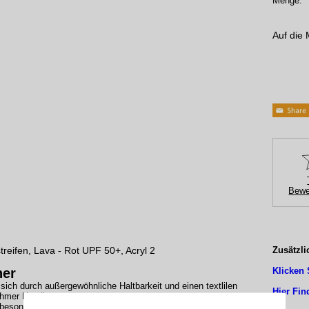
Menge:
Auf die 
Bewe
treifen, Lava - Rot UPF 50+, Acryl 2
Zusätzli
her
Klicken 
sich durch außergewöhnliche Haltbarkeit und einen textlilen
Hier Fin
hmer Haptik aus.
besonders elastisch und haben eine angenehm flauschige