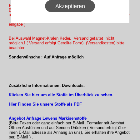
Akzeptieren
Hinweis :
Bitte Beachten Sie bei Bestellung auf Tuch Höhe auf Sicherheits
umwicklung von ca. 10 bis 15 cm auf Welle ( Beispiel : Sichtbare
Tuchhöhe 220cm Maßeingabe 220 +10cm = 230cm Bestellmaß
eingabe )
Bei Auswahl Magnet-Kralen Keder, Versand gefaltet nicht
möglich.! ( Versand erfolgt Gerollte Form) (Versandkosten) bitte
beachten.
Sonderwünsche : Auf Anfrage möglich
Zusätzliche Informationen: Downloads:
Klicken Sie hier um alle Stoffe im Überblick zu sehen.
Hier Finden Sie unsere Stoffe als PDF
Angebot Anfrage Lewens Markisenstoffe
(Bitte Faxen oder ganz einfach per E-Mail ,Formular mit Acrobat
Öffnen Ausfühlen und auf Senden Drücken ( Versand erfolgt über
ihren E-Mail adresse als Anhang an uns), Sie erhalten ihre Angebot
per. E-Mail ) .