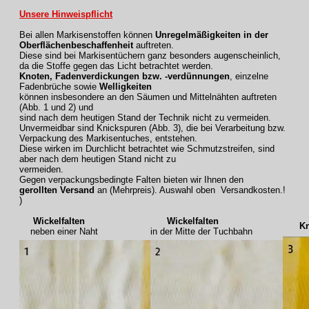
Unsere Hinweispflicht
Bei allen Markisenstoffen können
Unregelmäßigkeiten in der
Oberflächenbeschaffenheit
auftreten.
Diese sind bei Markisentüchern ganz besonders augenscheinlich,
da die Stoffe gegen das Licht betrachtet werden.
Knoten, Fadenverdickungen bzw. -verdünnungen
, einzelne
Fadenbrüche sowie
Welligkeiten
können insbesondere an den Säumen und Mittelnähten auftreten
(Abb. 1 und 2) und
sind nach dem heutigen Stand der Technik nicht zu vermeiden.
Unvermeidbar sind Knickspuren (Abb. 3), die bei Verarbeitung bzw.
Verpackung des Markisentuches, entstehen.
Diese wirken im Durchlicht betrachtet wie Schmutzstreifen, sind
aber nach dem heutigen Stand nicht zu
vermeiden.
Gegen verpackungsbedingte Falten bieten wir Ihnen den
gerollten Versand
an (Mehrpreis). Auswahl oben Versandkosten.!
)
Wickelfalten
Wickelfalten
Knic
neben einer Naht
in der Mitte der Tuchbahn