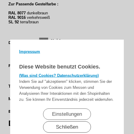
Zur Passende Gestelfarbe :
RAL 8077
dunkelbraun
RAL 9016
verkehrsweiß
SL 92
terra/braun
Uni /
Dessingruppe
Feinstruktur
Impressum
Caffe -
Braun
Farbgruppe
Diese Website benutzt Cookies.
Flora -
(Was sind Cookies? Datenschutzerklärung)
Grün
Indem Sie auf "akzeptieren" klicken, stimmen Sie der
3 %
Transparenz
Verwendung von Cookies zum Messen und
Analysieren Ihrer Interaktionen mit den Shopinhalten
Screen
Matrieal
zu. Sie können Ihr Einverständnis jederzeit widerrufen.
250 cm
Bahnbreite
Einstellungen
(98,4)
Dessin
71315
Schließen